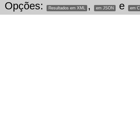
Opções:
,
e
Resultados em XML
em JSON
em 