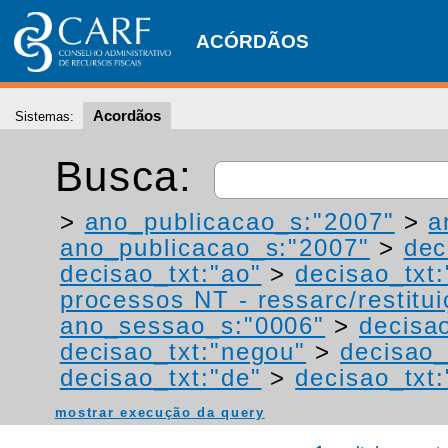
ACÓRDÃOS
Acordãos
Sistemas:
Busca:
>
ano_publicacao_s:"2007"
>
a
ano_publicacao_s:"2007"
>
dec
decisao_txt:"ao"
>
decisao_txt
processos NT - ressarc/restituiç
ano_sessao_s:"0006"
>
decisao
decisao_txt:"negou"
>
decisao_
decisao_txt:"de"
>
decisao_txt
mostrar execução da query