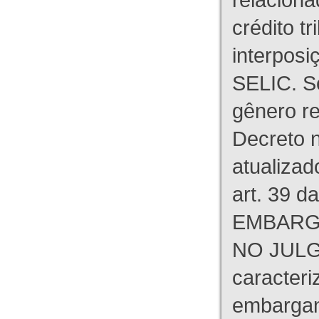
crédito tr
interpos
SELIC. S
gênero re
Decreto n
atualizad
art. 39 d
EMBARG
NO JULG
caracteri
embargant