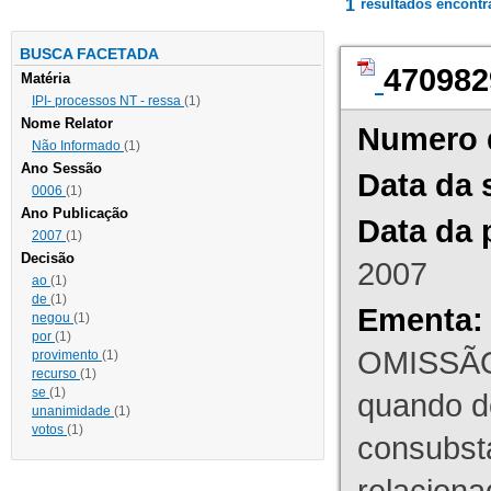
1
resultados encont
BUSCA FACETADA
470982
Matéria
IPI- processos NT - ressa
(1)
Nome Relator
Numero 
Não Informado
(1)
Ano Sessão
Data da 
0006
(1)
Ano Publicação
Data da 
2007
(1)
Decisão
2007
ao
(1)
de
(1)
Ementa:
negou
(1)
por
(1)
OMISSÃO
provimento
(1)
recurso
(1)
se
(1)
quando d
unanimidade
(1)
votos
(1)
consubst
relaciona