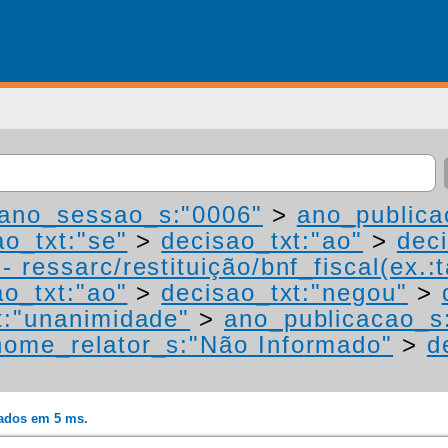
ano_sessao_s:"0006"
>
ano_publica
ao_txt:"se"
>
decisao_txt:"ao"
>
dec
 ressarc/restituição/bnf_fiscal(ex.:t
ao_txt:"ao"
>
decisao_txt:"negou"
>
t:"unanimidade"
>
ano_publicacao_s
nome_relator_s:"Não Informado"
>
d
rados em 5 ms.