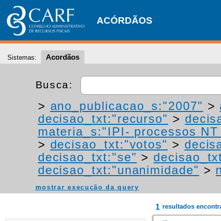
ACÓRDÃOS
Acordãos
Sistemas:
Busca:
>
ano_publicacao_s:"2007"
>
decisao_txt:"recurso"
>
decis
materia_s:"IPI- processos NT -
>
decisao_txt:"votos"
>
decis
decisao_txt:"se"
>
decisao_tx
decisao_txt:"unanimidade"
>
mostrar execução da query
1
resultados encont