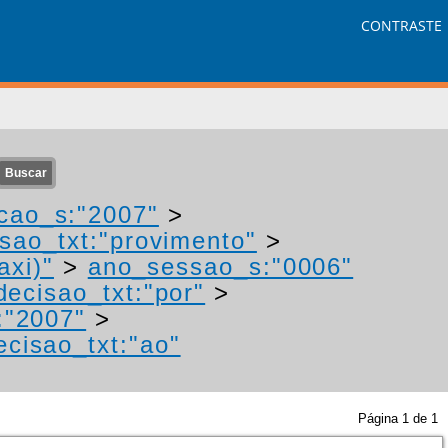
CONTRASTE
cao_s:"2007"
>
isao_txt:"provimento"
>
axi)"
>
ano_sessao_s:"0006"
decisao_txt:"por"
>
:"2007"
>
ecisao_txt:"ao"
Página
1
de
1