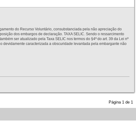
to do Recurso Voluntário, consubstanciada pela não apreciação do
interposição dos embargos de declaração. TAXA SELIC. Sendo o ressarcimento
também ser atualizado pela Taxa SELIC nos termos do §4º do art. 39 da Lei nº
idamente caracterizada a obscuridade levantada pela embargante não
Página
1
de
1