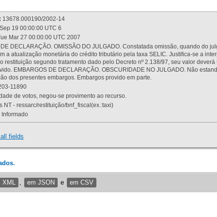
:
13678.000190/2002-14
Sep 19 00:00:00 UTC 6
ue Mar 27 00:00:00 UTC 2007
 DECLARAÇÃO. OMISSÃO DO JULGADO. Constatada omissão, quando do julgamen
m a atualização monetária do crédito tributário pela taxa SELIC. Justifica-se a 
 restituição segundo tratamento dado pelo Decreto nº 2.138/97, seu valor deverá 
rovido. EMBARGOS DE DECLARAÇÃO. OBSCURIDADE NO JULGADO. Não estando dev
osição dos presentes embargos. Embargos provido em parte.
03-11890
ade de votos, negou-se provimento ao recurso.
 NT - ressarc/restituição/bnf_fiscal(ex.:taxi)
Informado
all fields
ados.
m XML
,
em JSON
e
em CSV