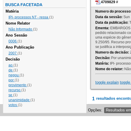
4709829
#
BUSCA FACETADA
Matéria
Numero do processo
Data da sessão:
Sun 
IPI- processos NT - ressa
(1)
Data da publicação:
T
Nome Relator
Ementa:
EMBARGOS DE
Não Informado
(1)
pedido relacionado co
Ano Sessão
uma espécie do gênero
0006
(1)
9.250/95. Recurso p
se justifica a interp
Ano Publicação
Numero da decisão:
2
2007
(1)
Decisão:
Por unanimid
Decisão
Matéria:
IPI- processos
ao
(1)
Nome do relator:
Não 
de
(1)
negou
(1)
por
(1)
toggle explain
toggle 
provimento
(1)
recurso
(1)
se
(1)
1
resultados encontr
unanimidade
(1)
votos
(1)
Opções:
Resultados e