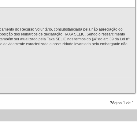
to do Recurso Voluntário, consubstanciada pela não apreciação do
interposição dos embargos de declaração. TAXA SELIC. Sendo o ressarcimento
também ser atualizado pela Taxa SELIC nos termos do §4º do art. 39 da Lei nº
idamente caracterizada a obscuridade levantada pela embargante não
Página
1
de
1