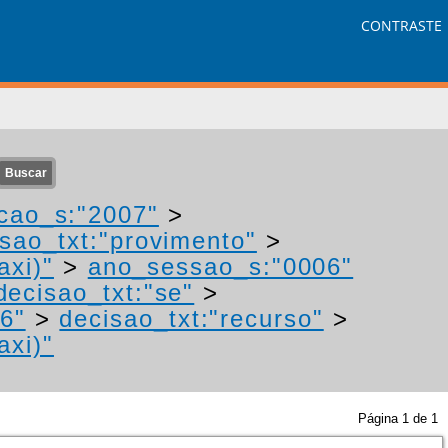
CONTRASTE
cao_s:"2007"
>
isao_txt:"provimento"
>
axi)"
>
ano_sessao_s:"0006"
decisao_txt:"se"
>
6"
>
decisao_txt:"recurso"
>
axi)"
Página
1
de
1