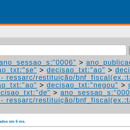
ano_sessao_s:"0006"
>
ano_publica
ao_txt:"se"
>
decisao_txt:"ao"
>
dec
 ressarc/restituição/bnf_fiscal(ex.:t
ao_txt:"ao"
>
decisao_txt:"negou"
>
cisao_txt:"de"
>
ano_sessao_s:"000
 ressarc/restituição/bnf_fiscal(ex.:t
rados em 6 ms.