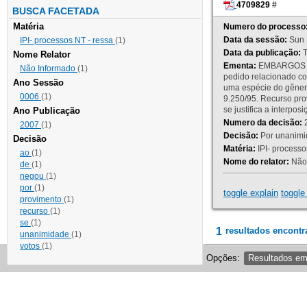
4709829
#
BUSCA FACETADA
Matéria
Numero do processo
Data da sessão:
Sun 
IPI- processos NT - ressa
(1)
Data da publicação:
T
Nome Relator
Ementa:
EMBARGOS DE
Não Informado
(1)
pedido relacionado co
Ano Sessão
uma espécie do gênero
0006
(1)
9.250/95. Recurso p
se justifica a interp
Ano Publicação
Numero da decisão:
2
2007
(1)
Decisão:
Por unanimid
Decisão
Matéria:
IPI- processos
ao
(1)
Nome do relator:
Não 
de
(1)
negou
(1)
por
(1)
toggle explain
toggle 
provimento
(1)
recurso
(1)
se
(1)
1
resultados encontr
unanimidade
(1)
votos
(1)
Opções:
Resultados e