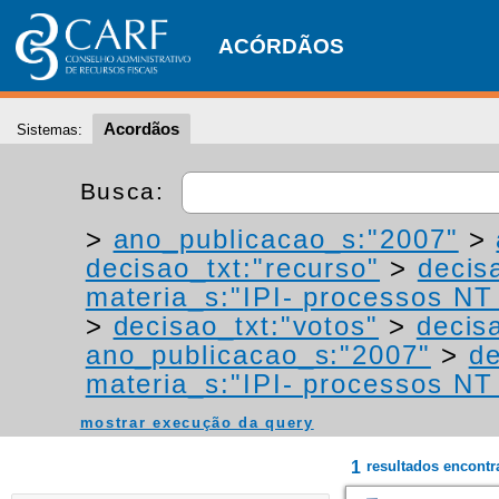
ACÓRDÃOS
Acordãos
Sistemas:
Busca:
>
ano_publicacao_s:"2007"
>
decisao_txt:"recurso"
>
decis
materia_s:"IPI- processos NT -
>
decisao_txt:"votos"
>
decis
ano_publicacao_s:"2007"
>
de
materia_s:"IPI- processos NT -
mostrar execução da query
1
resultados encont