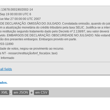
:
13678.000190/2002-14
Sep 19 00:00:00 UTC 6
ue Mar 27 00:00:00 UTC 2007
 DECLARAÇÃO. OMISSÃO DO JULGADO. Constatada omissão, quando do julgamen
m a atualização monetária do crédito tributário pela taxa SELIC. Justifica-se a 
 restituição segundo tratamento dado pelo Decreto nº 2.138/97, seu valor deverá 
rovido. EMBARGOS DE DECLARAÇÃO. OBSCURIDADE NO JULGADO. Não estando dev
osição dos presentes embargos. Embargos provido em parte.
03-11890
ade de votos, negou-se provimento ao recurso.
 NT - ressarc/restituição/bnf_fiscal(ex.:taxi)
Informado
all fields
ados.
m XML
,
em JSON
e
em CSV