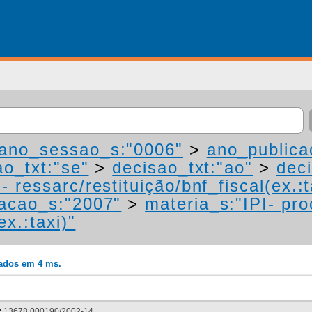
ano_sessao_s:"0006"
>
ano_publica
ao_txt:"se"
>
decisao_txt:"ao"
>
dec
 ressarc/restituição/bnf_fiscal(ex.:t
acao_s:"2007"
>
materia_s:"IPI- pr
ex.:taxi)"
rados em 4 ms.
:
13678.000190/2002-14