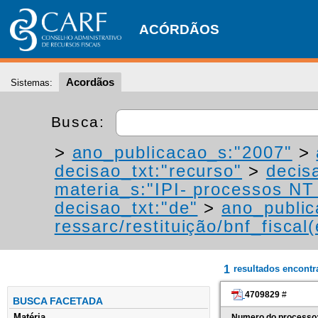
ACÓRDÃOS
Acordãos
Sistemas:
Busca:
>
ano_publicacao_s:"2007"
>
decisao_txt:"recurso"
>
decis
materia_s:"IPI- processos NT -
decisao_txt:"de"
>
ano_public
ressarc/restituição/bnf_fiscal(
1
resultados encont
4709829
#
BUSCA FACETADA
Matéria
Numero do processo