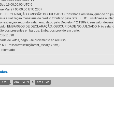
Sep 19 00:00:00 UTC 6
ue Mar 27 00:00:00 UTC 2007
 DECLARAÇÃO. OMISSÃO DO JULGADO. Constatada omissão, quando do julgamen
m a atualização monetária do crédito tributário pela taxa SELIC. Justifica-se a 
 restituição segundo tratamento dado pelo Decreto nº 2.138/97, seu valor deverá 
rovido. EMBARGOS DE DECLARAÇÃO. OBSCURIDADE NO JULGADO. Não estando dev
osição dos presentes embargos. Embargos provido em parte.
03-11890
ade de votos, negou-se provimento ao recurso.
 NT - ressarc/restituição/bnf_fiscal(ex.:taxi)
Informado
ados.
m XML
,
em JSON
e
em CSV