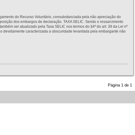
to do Recurso Voluntário, consubstanciada pela não apreciação do
interposição dos embargos de declaração. TAXA SELIC. Sendo o ressarcimento
também ser atualizado pela Taxa SELIC nos termos do §4º do art. 39 da Lei nº
idamente caracterizada a obscuridade levantada pela embargante não
Página
1
de
1