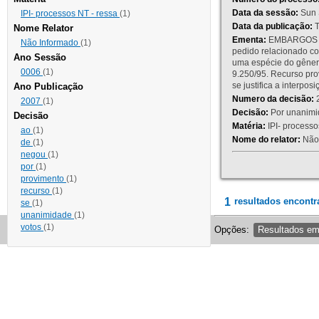
Data da sessão:
Sun 
IPI- processos NT - ressa
(1)
Data da publicação:
T
Nome Relator
Ementa:
EMBARGOS DE
Não Informado
(1)
pedido relacionado co
Ano Sessão
uma espécie do gênero
0006
(1)
9.250/95. Recurso p
se justifica a interp
Ano Publicação
Numero da decisão:
2
2007
(1)
Decisão:
Por unanimid
Decisão
Matéria:
IPI- processos
ao
(1)
Nome do relator:
Não 
de
(1)
negou
(1)
por
(1)
provimento
(1)
recurso
(1)
1
resultados encontr
se
(1)
unanimidade
(1)
votos
(1)
Opções:
Resultados e