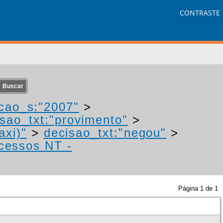
CONTRASTE
cao_s:"2007"
>
isao_txt:"provimento"
>
axi)"
>
decisao_txt:"negou"
>
ocessos NT -
Página
1
de
1