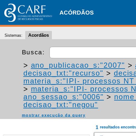
ACÓRDÃOS
Acordãos
Sistemas:
Busca:
>
ano_publicacao_s:"2007"
>
decisao_txt:"recurso"
>
decis
materia_s:"IPI- processos NT -
>
materia_s:"IPI- processos NT
ano_sessao_s:"0006"
>
nome_
decisao_txt:"negou"
mostrar execução da query
1
resultados encont