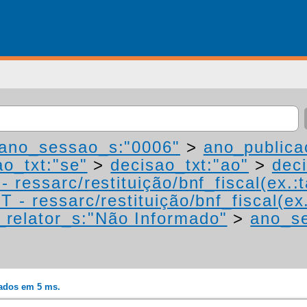
ano_sessao_s:"0006"
>
ano_publica
ao_txt:"se"
>
decisao_txt:"ao"
>
deci
 ressarc/restituição/bnf_fiscal(ex.:t
 - ressarc/restituição/bnf_fiscal(ex.
relator_s:"Não Informado"
>
ano_s
rados em 5 ms.