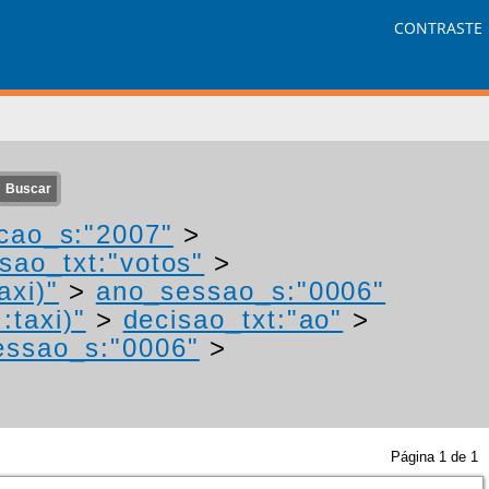
CONTRASTE
cao_s:"2007"
>
sao_txt:"votos"
>
axi)"
>
ano_sessao_s:"0006"
:taxi)"
>
decisao_txt:"ao"
>
essao_s:"0006"
>
Página
1
de
1