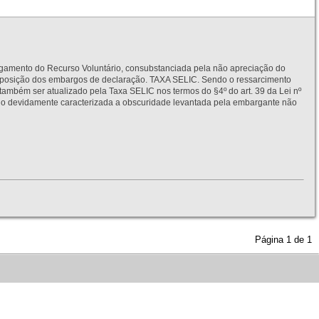
to do Recurso Voluntário, consubstanciada pela não apreciação do
interposição dos embargos de declaração. TAXA SELIC. Sendo o ressarcimento
também ser atualizado pela Taxa SELIC nos termos do §4º do art. 39 da Lei nº
idamente caracterizada a obscuridade levantada pela embargante não
Página
1
de
1