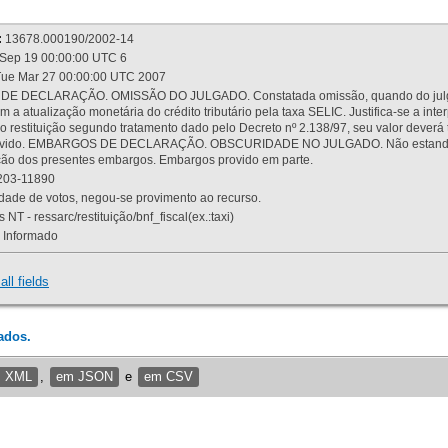
:
13678.000190/2002-14
Sep 19 00:00:00 UTC 6
ue Mar 27 00:00:00 UTC 2007
 DECLARAÇÃO. OMISSÃO DO JULGADO. Constatada omissão, quando do julgamen
m a atualização monetária do crédito tributário pela taxa SELIC. Justifica-se a 
 restituição segundo tratamento dado pelo Decreto nº 2.138/97, seu valor deverá 
rovido. EMBARGOS DE DECLARAÇÃO. OBSCURIDADE NO JULGADO. Não estando dev
osição dos presentes embargos. Embargos provido em parte.
03-11890
ade de votos, negou-se provimento ao recurso.
 NT - ressarc/restituição/bnf_fiscal(ex.:taxi)
Informado
all fields
ados.
m XML
,
em JSON
e
em CSV