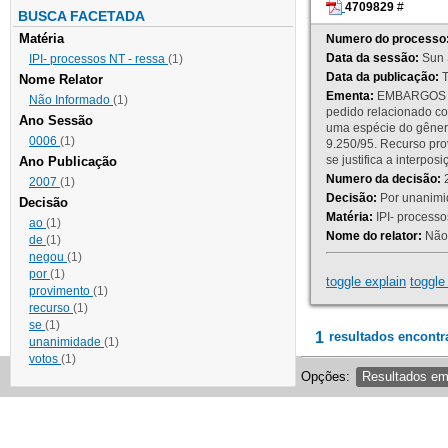
4709829
#
BUSCA FACETADA
Matéria
Numero do processo
Data da sessão:
Sun 
IPI- processos NT - ressa
(1)
Data da publicação:
T
Nome Relator
Ementa:
EMBARGOS DE
Não Informado
(1)
pedido relacionado co
Ano Sessão
uma espécie do gênero
0006
(1)
9.250/95. Recurso p
se justifica a interp
Ano Publicação
Numero da decisão:
2
2007
(1)
Decisão:
Por unanimid
Decisão
Matéria:
IPI- processos
ao
(1)
Nome do relator:
Não 
de
(1)
negou
(1)
por
(1)
toggle explain
toggle 
provimento
(1)
recurso
(1)
se
(1)
1
resultados encontr
unanimidade
(1)
votos
(1)
Opções:
Resultados e