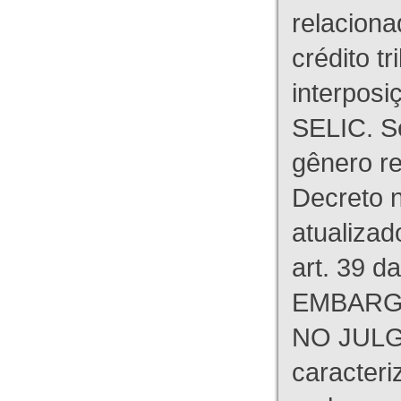
relaciona
crédito tr
interpos
SELIC. S
gênero re
Decreto n
atualizad
art. 39 d
EMBARG
NO JULG
caracteri