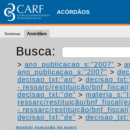
ACÓRDÃOS
Acordãos
Sistemas:
Busca:
>
ano_publicacao_s:"2007"
>
a
ano_publicacao_s:"2007"
>
dec
decisao_txt:"ao"
>
decisao_txt:
- ressarc/restituição/bnf_fiscal(
decisao_txt:"de"
>
materia_s:"
ressarc/restituição/bnf_fiscal(ex
- ressarc/restituição/bnf_fiscal(
decisao_txt:"de"
>
decisao_txt:
mostrar execução da query