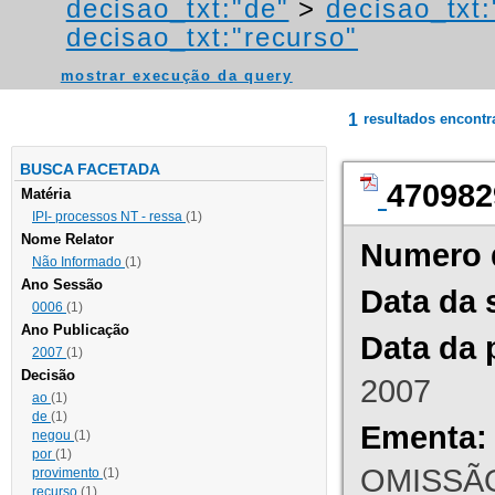
decisao_txt:"de"
>
decisao_txt:
decisao_txt:"recurso"
mostrar execução da query
1
resultados encont
BUSCA FACETADA
470982
Matéria
IPI- processos NT - ressa
(1)
Nome Relator
Numero 
Não Informado
(1)
Ano Sessão
Data da 
0006
(1)
Ano Publicação
Data da 
2007
(1)
Decisão
2007
ao
(1)
de
(1)
Ementa:
negou
(1)
por
(1)
OMISSÃO
provimento
(1)
recurso
(1)