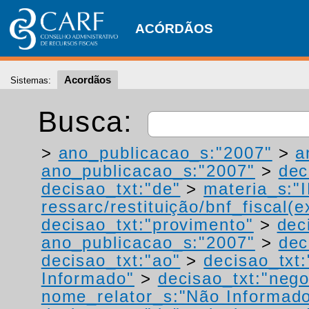
ACÓRDÃOS
Acordãos
Sistemas:
Busca:
>
ano_publicacao_s:"2007"
>
a
ano_publicacao_s:"2007"
>
dec
decisao_txt:"de"
>
materia_s:"
ressarc/restituição/bnf_fiscal(ex
decisao_txt:"provimento"
>
dec
ano_publicacao_s:"2007"
>
dec
decisao_txt:"ao"
>
decisao_txt
Informado"
>
decisao_txt:"neg
nome_relator_s:"Não Informad