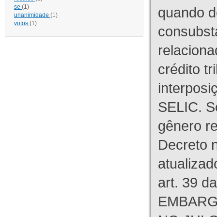
se
(1)
quando d
unanimidade
(1)
votos
(1)
consubst
relaciona
crédito tr
interpos
SELIC. S
gênero re
Decreto n
atualizad
art. 39 d
EMBARG