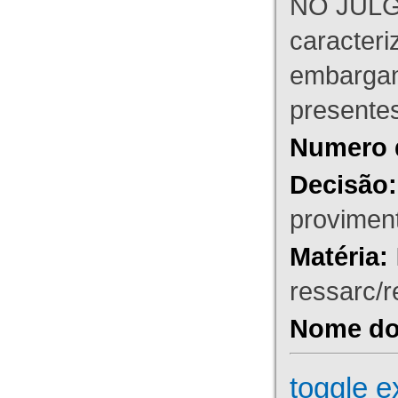
NO JULG
caracteri
embargant
presente
Numero 
Decisão:
proviment
Matéria:
ressarc/re
Nome do 
toggle e