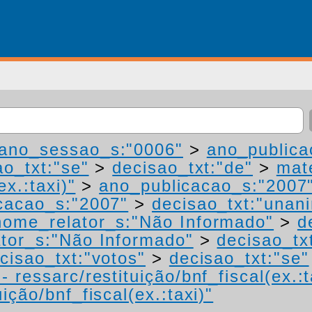
ano_sessao_s:"0006"
>
ano_publica
ao_txt:"se"
>
decisao_txt:"de"
>
mat
ex.:taxi)"
>
ano_publicacao_s:"2007
cacao_s:"2007"
>
decisao_txt:"unan
nome_relator_s:"Não Informado"
>
d
tor_s:"Não Informado"
>
decisao_tx
cisao_txt:"votos"
>
decisao_txt:"se"
 ressarc/restituição/bnf_fiscal(ex.:t
ição/bnf_fiscal(ex.:taxi)"