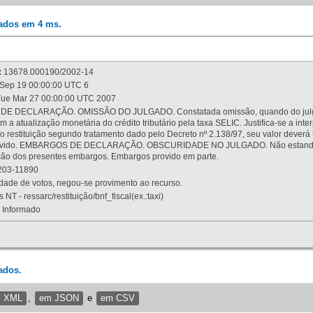
rados em 4 ms.
:
13678.000190/2002-14
Sep 19 00:00:00 UTC 6
ue Mar 27 00:00:00 UTC 2007
 DECLARAÇÃO. OMISSÃO DO JULGADO. Constatada omissão, quando do julgamen
m a atualização monetária do crédito tributário pela taxa SELIC. Justifica-se a 
 restituição segundo tratamento dado pelo Decreto nº 2.138/97, seu valor deverá 
rovido. EMBARGOS DE DECLARAÇÃO. OBSCURIDADE NO JULGADO. Não estando dev
osição dos presentes embargos. Embargos provido em parte.
03-11890
ade de votos, negou-se provimento ao recurso.
 NT - ressarc/restituição/bnf_fiscal(ex.:taxi)
Informado
ados.
m XML
,
em JSON
e
em CSV