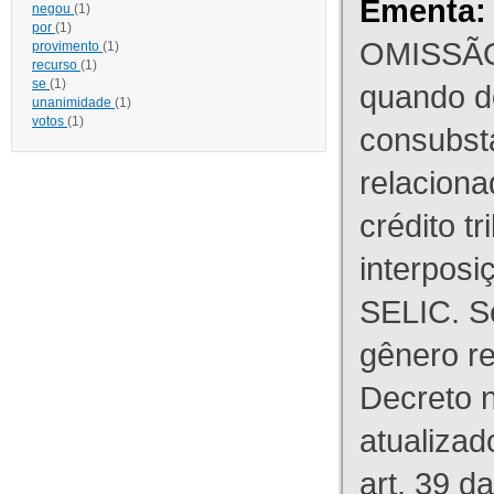
Ementa:
negou
(1)
por
(1)
OMISSÃO
provimento
(1)
recurso
(1)
se
(1)
quando d
unanimidade
(1)
votos
(1)
consubst
relaciona
crédito tr
interpos
SELIC. S
gênero re
Decreto n
atualizad
art. 39 d