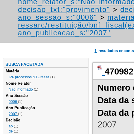
nome_relator_s:"Não Informad
decisao_txt:"provimento"
>
dec
ano_sessao_s:"0006"
>
materi
ressarc/restituição/bnf_fiscal(ex
ano_publicacao_s:"2007"
1
resultados encont
BUSCA FACETADA
470982
Matéria
IPI- processos NT - ressa
(1)
Nome Relator
Numero 
Não Informado
(1)
Ano Sessão
Data da 
0006
(1)
Ano Publicação
Data da 
2007
(1)
Decisão
2007
ao
(1)
de
(1)