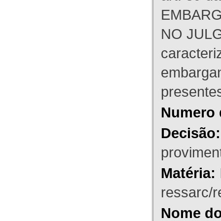
EMBARG
NO JULG
caracteri
embargant
presente
Numero 
Decisão:
proviment
Matéria:
ressarc/re
Nome do 