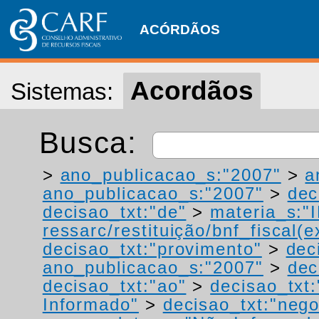
ACÓRDÃOS
Acordãos
Sistemas:
Busca:
>
ano_publicacao_s:"2007"
>
a
ano_publicacao_s:"2007"
>
dec
decisao_txt:"de"
>
materia_s:"
ressarc/restituição/bnf_fiscal(ex
decisao_txt:"provimento"
>
dec
ano_publicacao_s:"2007"
>
dec
decisao_txt:"ao"
>
decisao_txt
Informado"
>
decisao_txt:"neg