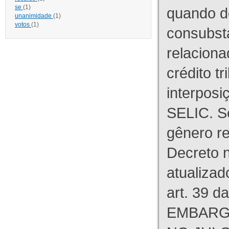
se
(1)
quando d
unanimidade
(1)
votos
(1)
consubst
relaciona
crédito tr
interpos
SELIC. S
gênero re
Decreto n
atualizad
art. 39 d
EMBARG