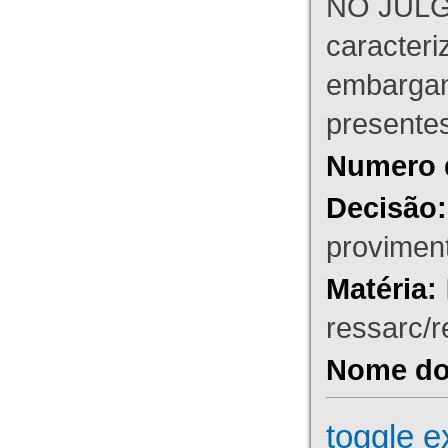
NO JULG
caracteri
embargant
presente
Numero 
Decisão:
proviment
Matéria:
ressarc/re
Nome do 
toggle e