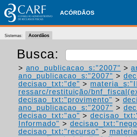
ACÓRDÃOS
Acordãos
Sistemas:
Busca:
>
ano_publicacao_s:"2007"
>
a
ano_publicacao_s:"2007"
>
dec
decisao_txt:"de"
>
materia_s:"
ressarc/restituição/bnf_fiscal(ex
decisao_txt:"provimento"
>
dec
ano_publicacao_s:"2007"
>
dec
decisao_txt:"ao"
>
decisao_txt
Informado"
>
decisao_txt:"neg
decisao_txt:"recurso"
>
materia