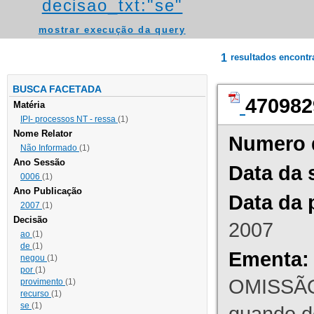
decisao_txt:"se"
mostrar execução da query
1
resultados encont
BUSCA FACETADA
470982
Matéria
IPI- processos NT - ressa
(1)
Nome Relator
Numero 
Não Informado
(1)
Ano Sessão
Data da 
0006
(1)
Ano Publicação
Data da 
2007
(1)
Decisão
2007
ao
(1)
de
(1)
Ementa:
negou
(1)
por
(1)
OMISSÃO
provimento
(1)
recurso
(1)
se
(1)
quando d