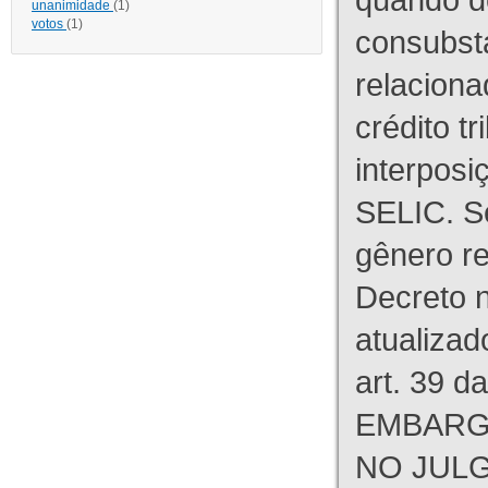
unanimidade
(1)
votos
(1)
consubst
relaciona
crédito tr
interpos
SELIC. S
gênero re
Decreto n
atualizad
art. 39 d
EMBARG
NO JULG