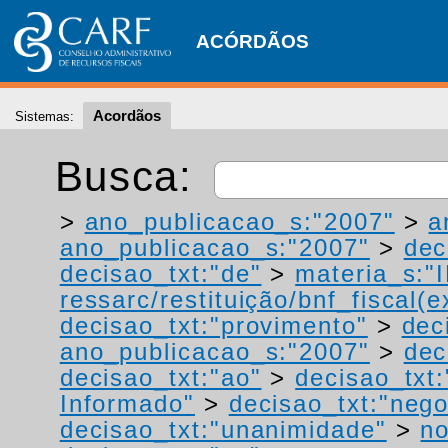
ACÓRDÃOS
Acordãos
Sistemas:
Busca:
>
ano_publicacao_s:"2007"
>
a
ano_publicacao_s:"2007"
>
dec
decisao_txt:"de"
>
materia_s:"
ressarc/restituição/bnf_fiscal(ex
decisao_txt:"provimento"
>
dec
ano_publicacao_s:"2007"
>
dec
decisao_txt:"ao"
>
decisao_txt
Informado"
>
decisao_txt:"neg
decisao_txt:"unanimidade"
>
no