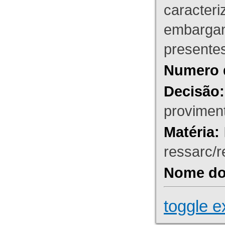
caracteri
embargant
presente
Numero 
Decisão:
proviment
Matéria:
ressarc/re
Nome do 
toggle e