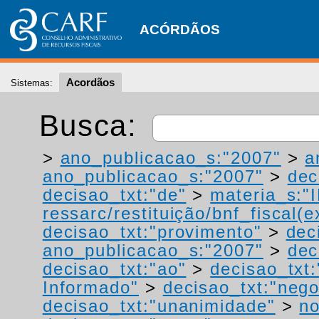
ACÓRDÃOS
Acordãos
Sistemas:
Busca:
>
ano_publicacao_s:"2007"
>
a
ano_publicacao_s:"2007"
>
dec
decisao_txt:"de"
>
materia_s:"
ressarc/restituição/bnf_fiscal(ex
decisao_txt:"provimento"
>
dec
ano_publicacao_s:"2007"
>
dec
decisao_txt:"ao"
>
decisao_txt
Informado"
>
decisao_txt:"neg
decisao_txt:"unanimidade"
>
no