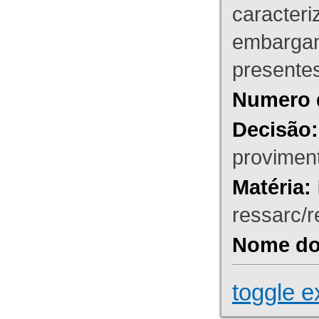
caracteri
embargant
presente
Numero 
Decisão:
proviment
Matéria:
ressarc/re
Nome do 
toggle e