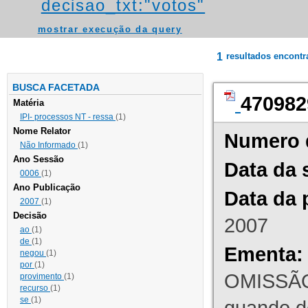
decisao_txt:"votos"
mostrar execução da query
1
resultados encont
BUSCA FACETADA
470982
Matéria
IPI- processos NT - ressa
(1)
Nome Relator
Numero 
Não Informado
(1)
Ano Sessão
Data da 
0006
(1)
Ano Publicação
Data da 
2007
(1)
Decisão
2007
ao
(1)
de
(1)
Ementa:
negou
(1)
por
(1)
OMISSÃO
provimento
(1)
recurso
(1)
se
(1)
quando d