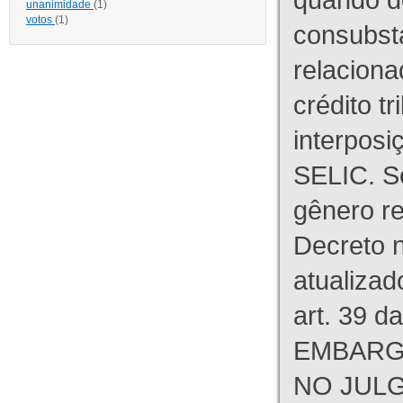
unanimidade
(1)
votos
(1)
consubst
relaciona
crédito tr
interpos
SELIC. S
gênero re
Decreto n
atualizad
art. 39 d
EMBARG
NO JULG