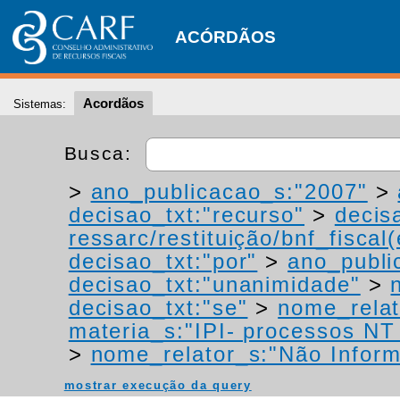
ACÓRDÃOS
Acordãos
Sistemas:
Busca:
>
ano_publicacao_s:"2007"
>
decisao_txt:"recurso"
>
decis
ressarc/restituição/bnf_fiscal(
decisao_txt:"por"
>
ano_publi
decisao_txt:"unanimidade"
>
decisao_txt:"se"
>
nome_relat
materia_s:"IPI- processos NT -
>
nome_relator_s:"Não Infor
mostrar execução da query