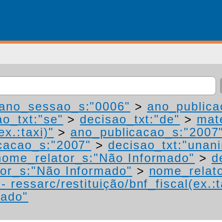
ano_sessao_s:"0006"
>
ano_publica
ao_txt:"se"
>
decisao_txt:"de"
>
mat
ex.:taxi)"
>
ano_publicacao_s:"2007
cacao_s:"2007"
>
decisao_txt:"unan
nome_relator_s:"Não Informado"
>
d
or_s:"Não Informado"
>
nome_relat
 ressarc/restituição/bnf_fiscal(ex.:t
mado"