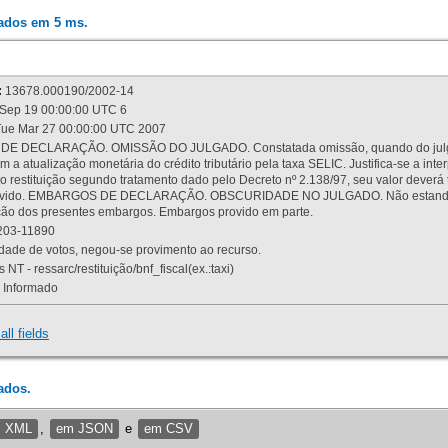
rados em 5 ms.
:
13678.000190/2002-14
Sep 19 00:00:00 UTC 6
ue Mar 27 00:00:00 UTC 2007
 DECLARAÇÃO. OMISSÃO DO JULGADO. Constatada omissão, quando do julgamen
m a atualização monetária do crédito tributário pela taxa SELIC. Justifica-se a 
 restituição segundo tratamento dado pelo Decreto nº 2.138/97, seu valor deverá 
rovido. EMBARGOS DE DECLARAÇÃO. OBSCURIDADE NO JULGADO. Não estando dev
osição dos presentes embargos. Embargos provido em parte.
03-11890
ade de votos, negou-se provimento ao recurso.
 NT - ressarc/restituição/bnf_fiscal(ex.:taxi)
Informado
all fields
ados.
m XML
,
em JSON
e
em CSV