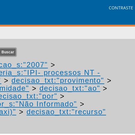
CONTRASTE
cao_s:"2007"
>
eria_s:"IPI- processos NT -
"
>
decisao_txt:"provimento"
>
imidade"
>
decisao_txt:"ao"
>
ecisao_txt:"por"
>
or_s:"Não Informado"
>
axi)"
>
decisao_txt:"recurso"