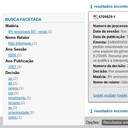
1
resultados encont
4709829
#
BUSCA FACETADA
Matéria
Numero do processo
Data da sessão:
Sun 
IPI- processos NT - ressa
(1)
Data da publicação:
T
Nome Relator
Ementa:
EMBARGOS DE
Não Informado
(1)
pedido relacionado co
Ano Sessão
uma espécie do gênero
0006
(1)
9.250/95. Recurso p
se justifica a interp
Ano Publicação
Numero da decisão:
2
2007
(1)
Decisão:
Por unanimid
Decisão
Matéria:
IPI- processos
ao
(1)
Nome do relator:
Não 
de
(1)
negou
(1)
por
(1)
toggle explain
toggle 
provimento
(1)
recurso
(1)
se
(1)
1
resultados encontr
unanimidade
(1)
votos
(1)
Opções:
Resultados e