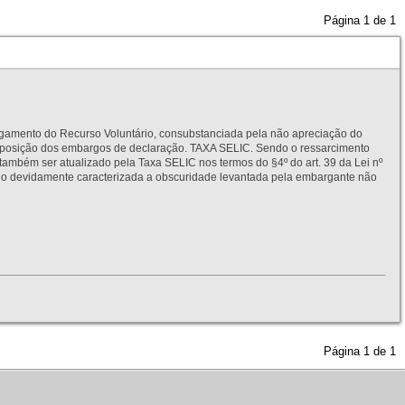
Página
1
de
1
to do Recurso Voluntário, consubstanciada pela não apreciação do
interposição dos embargos de declaração. TAXA SELIC. Sendo o ressarcimento
também ser atualizado pela Taxa SELIC nos termos do §4º do art. 39 da Lei nº
idamente caracterizada a obscuridade levantada pela embargante não
Página
1
de
1