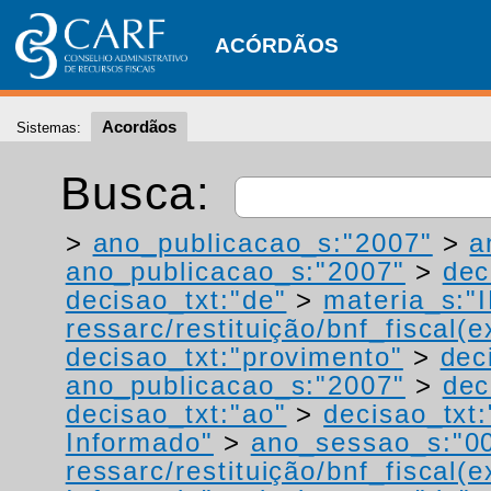
ACÓRDÃOS
Acordãos
Sistemas:
Busca:
>
ano_publicacao_s:"2007"
>
a
ano_publicacao_s:"2007"
>
dec
decisao_txt:"de"
>
materia_s:"
ressarc/restituição/bnf_fiscal(ex
decisao_txt:"provimento"
>
dec
ano_publicacao_s:"2007"
>
dec
decisao_txt:"ao"
>
decisao_txt:
Informado"
>
ano_sessao_s:"0
ressarc/restituição/bnf_fiscal(ex