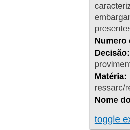
caracteri
embargant
presente
Numero 
Decisão:
proviment
Matéria:
ressarc/re
Nome do 
toggle e