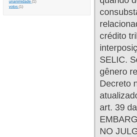
unanimidade
(1)
votos
(1)
consubst
relaciona
crédito tr
interpos
SELIC. S
gênero re
Decreto n
atualizad
art. 39 d
EMBARG
NO JULG