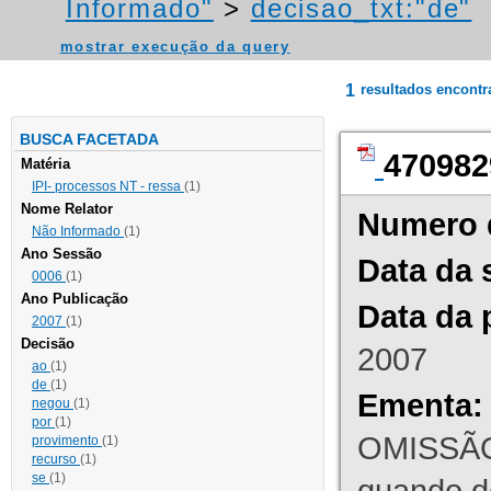
Informado"
>
decisao_txt:"de"
mostrar execução da query
1
resultados encont
BUSCA FACETADA
470982
Matéria
IPI- processos NT - ressa
(1)
Nome Relator
Numero 
Não Informado
(1)
Ano Sessão
Data da 
0006
(1)
Ano Publicação
Data da 
2007
(1)
Decisão
2007
ao
(1)
de
(1)
Ementa:
negou
(1)
por
(1)
OMISSÃO
provimento
(1)
recurso
(1)
se
(1)
quando d