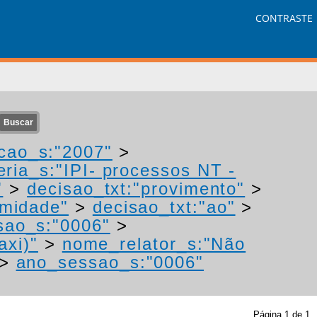
CONTRASTE
cao_s:"2007"
>
eria_s:"IPI- processos NT -
"
>
decisao_txt:"provimento"
>
imidade"
>
decisao_txt:"ao"
>
sao_s:"0006"
>
axi)"
>
nome_relator_s:"Não
>
ano_sessao_s:"0006"
Página
1
de
1