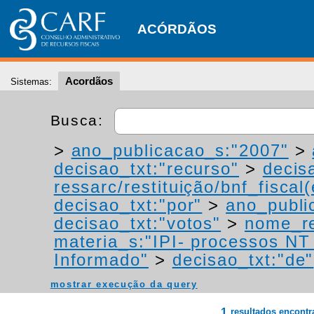
ACÓRDÃOS
Acordãos
Sistemas:
Busca:
>
ano_publicacao_s:"2007"
>
decisao_txt:"recurso"
>
decis
ressarc/restituição/bnf_fiscal(
decisao_txt:"por"
>
ano_publi
decisao_txt:"votos"
>
nome_re
materia_s:"IPI- processos NT -
Informado"
>
decisao_txt:"de"
mostrar execução da query
1
resultados encont