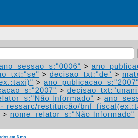
ano_sessao_s:"0006"
>
ano_publica
ao_txt:"se"
>
decisao_txt:"de"
>
mat
ex.:taxi)"
>
ano_publicacao_s:"2007
cacao_s:"2007"
>
decisao_txt:"unan
lator_s:"Não Informado"
>
ano_ses
 ressarc/restituição/bnf_fiscal(ex.:t
>
nome_relator_s:"Não Informado"
rados em 6 ms.