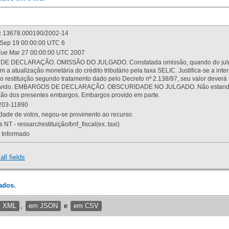
:
13678.000190/2002-14
Sep 19 00:00:00 UTC 6
ue Mar 27 00:00:00 UTC 2007
 DECLARAÇÃO. OMISSÃO DO JULGADO. Constatada omissão, quando do julgamen
m a atualização monetária do crédito tributário pela taxa SELIC. Justifica-se a 
 restituição segundo tratamento dado pelo Decreto nº 2.138/97, seu valor deverá 
rovido. EMBARGOS DE DECLARAÇÃO. OBSCURIDADE NO JULGADO. Não estando dev
osição dos presentes embargos. Embargos provido em parte.
03-11890
ade de votos, negou-se provimento ao recurso.
 NT - ressarc/restituição/bnf_fiscal(ex.:taxi)
Informado
all fields
ados.
m XML
,
em JSON
e
em CSV