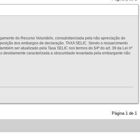
to do Recurso Voluntário, consubstanciada pela não apreciação do
interposição dos embargos de declaração. TAXA SELIC. Sendo o ressarcimento
também ser atualizado pela Taxa SELIC nos termos do §4º do art. 39 da Lei nº
idamente caracterizada a obscuridade levantada pela embargante não
Página
1
de
1