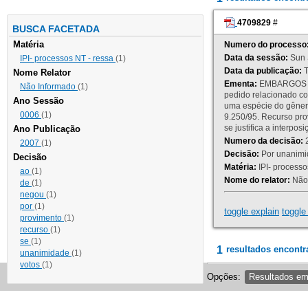
4709829
#
BUSCA FACETADA
Matéria
Numero do processo
Data da sessão:
Sun 
IPI- processos NT - ressa
(1)
Data da publicação:
T
Nome Relator
Ementa:
EMBARGOS DE
Não Informado
(1)
pedido relacionado co
Ano Sessão
uma espécie do gênero
0006
(1)
9.250/95. Recurso p
se justifica a interp
Ano Publicação
Numero da decisão:
2
2007
(1)
Decisão:
Por unanimid
Decisão
Matéria:
IPI- processos
ao
(1)
Nome do relator:
Não 
de
(1)
negou
(1)
por
(1)
toggle explain
toggle 
provimento
(1)
recurso
(1)
se
(1)
1
resultados encontr
unanimidade
(1)
votos
(1)
Opções:
Resultados e