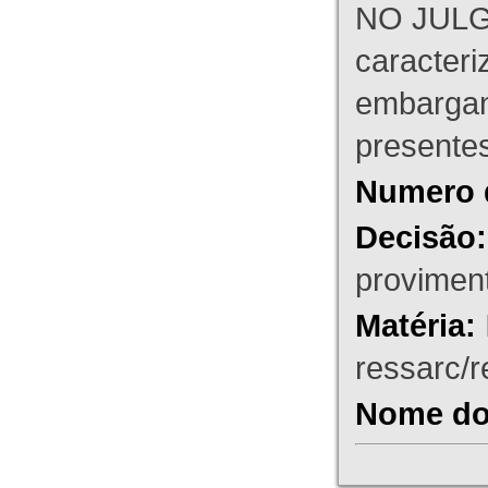
NO JULG
caracteri
embargant
presente
Numero 
Decisão:
proviment
Matéria:
ressarc/re
Nome do 