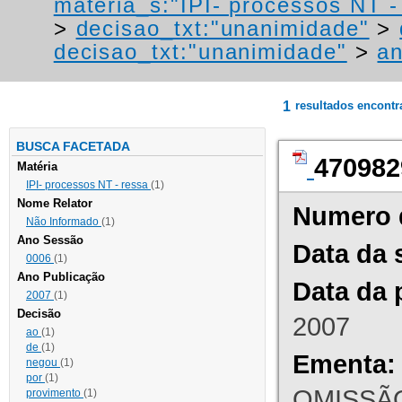
materia_s:"IPI- processos NT - r
>
decisao_txt:"unanimidade"
>
decisao_txt:"unanimidade"
>
a
1
resultados encont
BUSCA FACETADA
470982
Matéria
IPI- processos NT - ressa
(1)
Nome Relator
Numero 
Não Informado
(1)
Ano Sessão
Data da 
0006
(1)
Ano Publicação
Data da 
2007
(1)
Decisão
2007
ao
(1)
de
(1)
Ementa:
negou
(1)
por
(1)
OMISSÃO
provimento
(1)