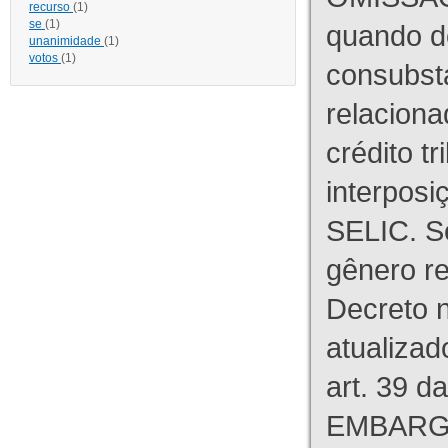
recurso
(1)
se
(1)
quando d
unanimidade
(1)
votos
(1)
consubst
relaciona
crédito tr
interpos
SELIC. S
gênero re
Decreto n
atualizad
art. 39 d
EMBARG