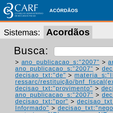
ACÓRDÃOS
Acordãos
Sistemas:
Busca:
>
ano_publicacao_s:"2007"
>
a
ano_publicacao_s:"2007"
>
dec
decisao_txt:"de"
>
materia_s:"
ressarc/restituição/bnf_fiscal(ex
decisao_txt:"provimento"
>
dec
ano_publicacao_s:"2007"
>
dec
decisao_txt:"por"
>
decisao_txt
Informado"
>
decisao_txt:"neg