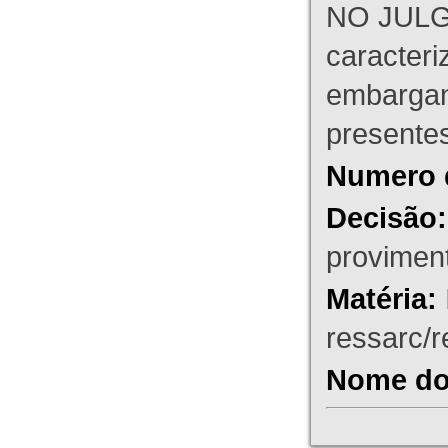
NO JULG
caracteri
embargant
presente
Numero 
Decisão:
proviment
Matéria:
ressarc/re
Nome do 