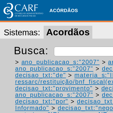
ACÓRDÃOS
Acordãos
Sistemas:
Busca:
>
ano_publicacao_s:"2007"
>
a
ano_publicacao_s:"2007"
>
dec
decisao_txt:"de"
>
materia_s:"
ressarc/restituição/bnf_fiscal(ex
decisao_txt:"provimento"
>
dec
ano_publicacao_s:"2007"
>
dec
decisao_txt:"por"
>
decisao_txt
Informado"
>
decisao_txt:"neg