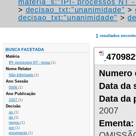
materia_s:"IPI- processos NT - r
>
decisao_txt:"unanimidade"
>
decisao_txt:"unanimidade"
>
de
1
resultados encont
BUSCA FACETADA
470982
Matéria
IPI- processos NT - ressa
(1)
Nome Relator
Numero 
Não Informado
(1)
Ano Sessão
Data da 
0006
(1)
Ano Publicação
Data da 
2007
(1)
Decisão
2007
ao
(1)
de
(1)
Ementa:
negou
(1)
por
(1)
OMISSÃO
provimento
(1)