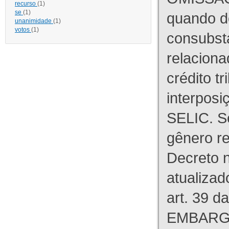
recurso
(1)
se
(1)
quando d
unanimidade
(1)
votos
(1)
consubst
relaciona
crédito tr
interpos
SELIC. S
gênero re
Decreto n
atualizad
art. 39 d
EMBARG