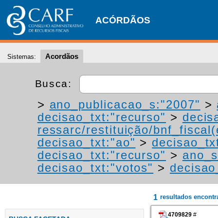
ACÓRDÃOS
Acordãos
Sistemas:
Busca:
>
ano_publicacao_s:"2007"
>
decisao_txt:"recurso"
>
decis
ressarc/restituição/bnf_fiscal(
decisao_txt:"ao"
>
decisao_tx
decisao_txt:"recurso"
>
ano_s
decisao_txt:"votos"
>
decisao
1
resultados encont
4709829
#