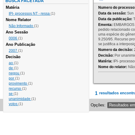
BUSCA FACETADA
Matéria
Numero do processo
Data da sessão:
Sun 
IPI- processos NT - ressa
(1)
Data da publicação:
T
Nome Relator
Ementa:
EMBARGOS DE
Não Informado
(1)
pedido relacionado co
Ano Sessão
uma espécie do gênero
0006
(1)
9.250/95. Recurso p
se justifica a interp
Ano Publicação
Numero da decisão:
2
2007
(1)
Decisão:
Por unanimid
Decisão
Matéria:
IPI- processos
ao
(1)
Nome do relator:
Não 
de
(1)
negou
(1)
por
(1)
provimento
(1)
recurso
(1)
1
resultados encontr
se
(1)
unanimidade
(1)
votos
(1)
Opções:
Resultados e