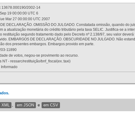
:
13678.000190/2002-14
Sep 19 00:00:00 UTC 6
ue Mar 27 00:00:00 UTC 2007
 DECLARAÇÃO. OMISSÃO DO JULGADO. Constatada omissão, quando do julgamen
m a atualização monetária do crédito tributário pela taxa SELIC. Justifica-se a 
 restituição segundo tratamento dado pelo Decreto nº 2.138/97, seu valor deverá 
rovido. EMBARGOS DE DECLARAÇÃO. OBSCURIDADE NO JULGADO. Não estando dev
osição dos presentes embargos. Embargos provido em parte.
03-11890
ade de votos, negou-se provimento ao recurso.
 NT - ressarc/restituição/bnf_fiscal(ex.:taxi)
Informado
ados.
m XML
,
em JSON
e
em CSV