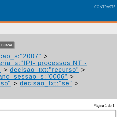
CONTRASTE
cao_s:"2007"
>
eria_s:"IPI- processos NT -
"
>
decisao_txt:"recurso"
>
ano_sessao_s:"0006"
>
rso"
>
decisao_txt:"se"
>
Página
1
de
1