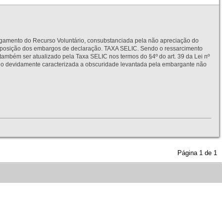
to do Recurso Voluntário, consubstanciada pela não apreciação do
interposição dos embargos de declaração. TAXA SELIC. Sendo o ressarcimento
também ser atualizado pela Taxa SELIC nos termos do §4º do art. 39 da Lei nº
idamente caracterizada a obscuridade levantada pela embargante não
Página
1
de
1