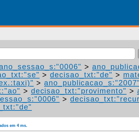
ano_sessao_s:"0006"
>
ano_publica
ao_txt:"se"
>
decisao_txt:"de"
>
mat
ex.:taxi)"
>
ano_publicacao_s:"2007
t:"ao"
>
decisao_txt:"provimento"
>
essao_s:"0006"
>
decisao_txt:"recu
_txt:"de"
rados em 4 ms.