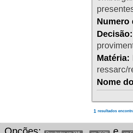
presente
Numero 
Decisão:
proviment
Matéria:
ressarc/re
Nome do 
1
resultados encontr
Opções:
,
e