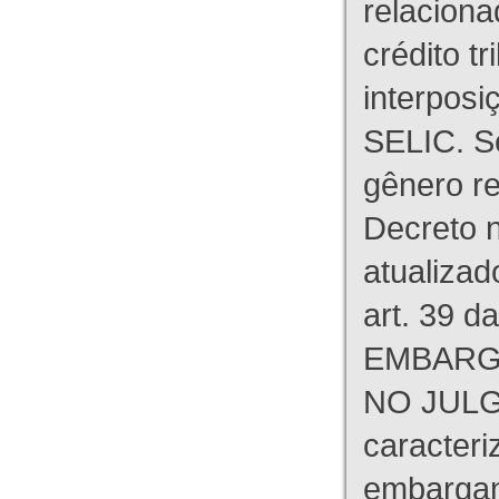
relaciona
crédito tr
interpos
SELIC. S
gênero re
Decreto n
atualizad
art. 39 d
EMBARG
NO JULG
caracteri
embargant