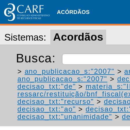
ACÓRDÃOS
Acordãos
Sistemas:
Busca:
>
ano_publicacao_s:"2007"
>
a
ano_publicacao_s:"2007"
>
dec
decisao_txt:"de"
>
materia_s:"
ressarc/restituição/bnf_fiscal(ex
decisao_txt:"recurso"
>
decisao
decisao_txt:"ao"
>
decisao_txt
decisao_txt:"unanimidade"
>
de