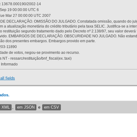
:
13678.000190/2002-14
Sep 19 00:00:00 UTC 6
ue Mar 27 00:00:00 UTC 2007
 DECLARAÇÃO. OMISSÃO DO JULGADO. Constatada omissão, quando do julgamen
m a atualização monetária do crédito tributário pela taxa SELIC. Justifica-se a 
 restituição segundo tratamento dado pelo Decreto nº 2.138/97, seu valor deverá 
rovido. EMBARGOS DE DECLARAÇÃO. OBSCURIDADE NO JULGADO. Não estando dev
osição dos presentes embargos. Embargos provido em parte.
03-11890
ade de votos, negou-se provimento ao recurso.
 NT - ressarc/restituição/bnf_fiscal(ex.:taxi)
Informado
all fields
ados.
m XML
,
em JSON
e
em CSV