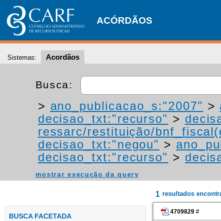
ACÓRDÃOS
Acordãos
Sistemas:
Busca:
>
ano_publicacao_s:"2007"
>
decisao_txt:"recurso"
>
decis
ressarc/restituição/bnf_fiscal(
decisao_txt:"negou"
>
ano_pu
decisao_txt:"recurso"
>
decis
mostrar execução da query
1
resultados encont
4709829
#
BUSCA FACETADA