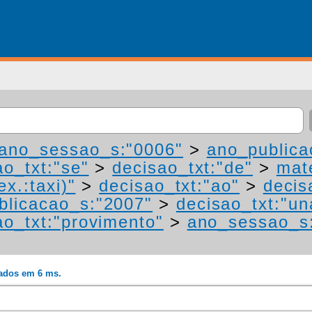
ano_sessao_s:"0006"
>
ano_publica
ao_txt:"se"
>
decisao_txt:"de"
>
mat
ex.:taxi)"
>
decisao_txt:"ao"
>
decis
blicacao_s:"2007"
>
decisao_txt:"u
ao_txt:"provimento"
>
ano_sessao_s
rados em 6 ms.