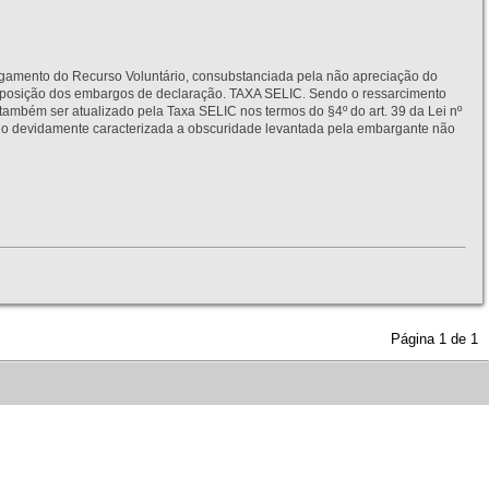
to do Recurso Voluntário, consubstanciada pela não apreciação do
interposição dos embargos de declaração. TAXA SELIC. Sendo o ressarcimento
também ser atualizado pela Taxa SELIC nos termos do §4º do art. 39 da Lei nº
idamente caracterizada a obscuridade levantada pela embargante não
Página
1
de
1