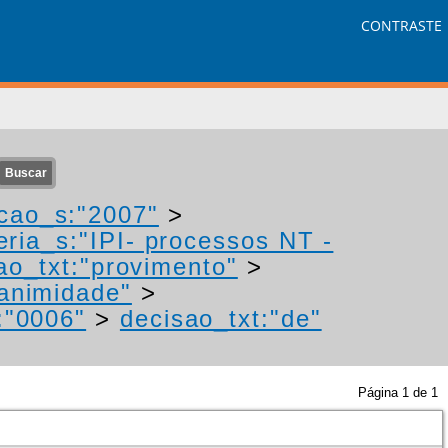
CONTRASTE
cao_s:"2007"
>
eria_s:"IPI- processos NT -
ao_txt:"provimento"
>
nanimidade"
>
:"0006"
>
decisao_txt:"de"
Página
1
de
1