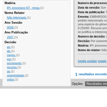
Matéria
Numero do processo
Data da sessão:
Sun 
IPI- processos NT - ressa
(1)
Data da publicação:
T
Nome Relator
Ementa:
EMBARGOS DE
Não Informado
(1)
pedido relacionado co
Ano Sessão
uma espécie do gênero
0006
(1)
9.250/95. Recurso p
se justifica a interp
Ano Publicação
Numero da decisão:
2
2007
(1)
Decisão:
Por unanimid
Decisão
Matéria:
IPI- processos
ao
(1)
Nome do relator:
Não 
de
(1)
negou
(1)
por
(1)
toggle explain
toggle 
provimento
(1)
recurso
(1)
se
(1)
1
resultados encontr
unanimidade
(1)
votos
(1)
Opções:
Resultados e