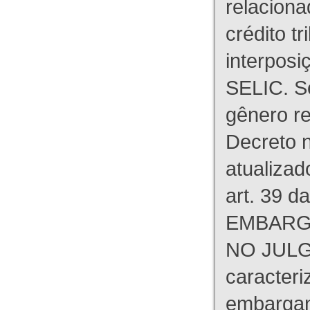
relaciona
crédito tr
interpos
SELIC. S
gênero re
Decreto n
atualizad
art. 39 d
EMBARG
NO JULG
caracteri
embargant