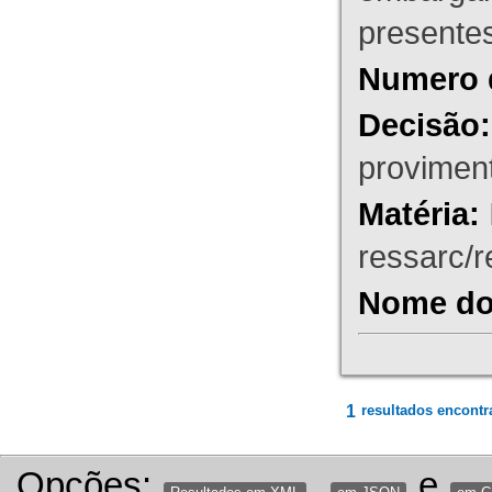
presente
Numero 
Decisão:
proviment
Matéria:
ressarc/re
Nome do 
1
resultados encontr
Opções:
,
e