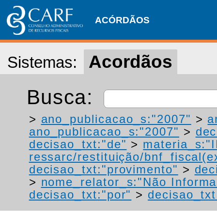
ACÓRDÃOS
Acordãos
Sistemas:
Busca:
>
ano_publicacao_s:"2007"
>
a
ano_publicacao_s:"2007"
>
dec
decisao_txt:"de"
>
materia_s:"
ressarc/restituição/bnf_fiscal(ex
decisao_txt:"provimento"
>
dec
>
nome_relator_s:"Não Informa
decisao_txt:"por"
>
decisao_txt