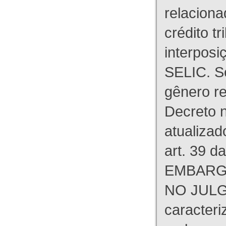
relaciona
crédito tr
interpos
SELIC. S
gênero re
Decreto n
atualizad
art. 39 d
EMBARG
NO JULG
caracteri