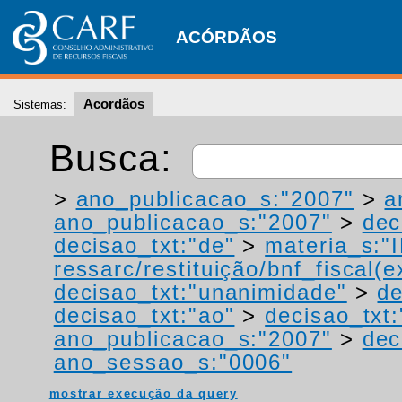
ACÓRDÃOS
Acordãos
Sistemas:
Busca:
>
ano_publicacao_s:"2007"
>
a
ano_publicacao_s:"2007"
>
dec
decisao_txt:"de"
>
materia_s:"
ressarc/restituição/bnf_fiscal(ex
decisao_txt:"unanimidade"
>
de
decisao_txt:"ao"
>
decisao_txt
ano_publicacao_s:"2007"
>
dec
ano_sessao_s:"0006"
mostrar execução da query