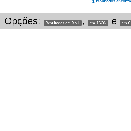
1
resultados encontr
Opções:
,
e
Resultados em XML
em JSON
em 