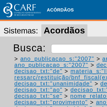
ACÓRDÃOS
Acordãos
Sistemas:
Busca:
>
ano_publicacao_s:"2007"
>
a
ano_publicacao_s:"2007"
>
dec
decisao_txt:"de"
>
materia_s:"
ressarc/restituição/bnf_fiscal(ex
decisao_txt:"unanimidade"
>
de
decisao_txt:"ao"
>
decisao_txt:
decisao_txt:"se"
>
nome_relato
decisao_txt:"provimento"
>
ano