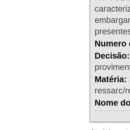
caracteri
embargant
presente
Numero 
Decisão:
proviment
Matéria:
ressarc/re
Nome do 