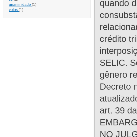
quando d
unanimidade
(1)
votos
(1)
consubst
relaciona
crédito tr
interpos
SELIC. S
gênero re
Decreto n
atualizad
art. 39 d
EMBARG
NO JULG