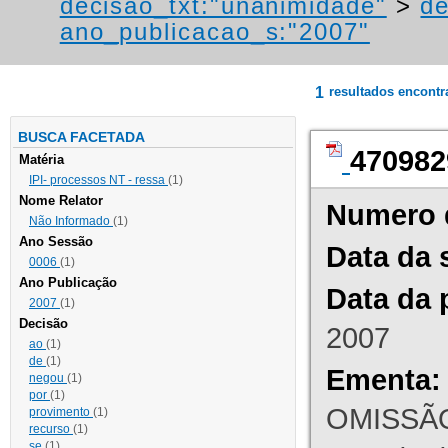
decisao_txt:"unanimidade"
>
de
ano_publicacao_s:"2007"
1
resultados encont
BUSCA FACETADA
470982
Matéria
IPI- processos NT - ressa
(1)
Nome Relator
Numero 
Não Informado
(1)
Ano Sessão
Data da 
0006
(1)
Ano Publicação
Data da 
2007
(1)
Decisão
2007
ao
(1)
de
(1)
Ementa:
negou
(1)
por
(1)
OMISSÃO
provimento
(1)
recurso
(1)
se
(1)