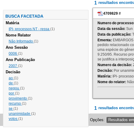
1
resultados encont
4709829
#
BUSCA FACETADA
Matéria
Numero do processo
Data da sessão:
Sun 
IPI- processos NT - ressa
(1)
Data da publicação:
T
Nome Relator
Ementa:
EMBARGOS DE
Não Informado
(1)
pedido relacionado co
Ano Sessão
uma espécie do gênero
0006
(1)
9.250/95. Recurso p
se justifica a interp
Ano Publicação
Numero da decisão:
2
2007
(1)
Decisão:
Por unanimid
Decisão
Matéria:
IPI- processos
ao
(1)
Nome do relator:
Não 
de
(1)
negou
(1)
por
(1)
provimento
(1)
recurso
(1)
1
resultados encontr
se
(1)
unanimidade
(1)
votos
(1)
Opções:
Resultados e