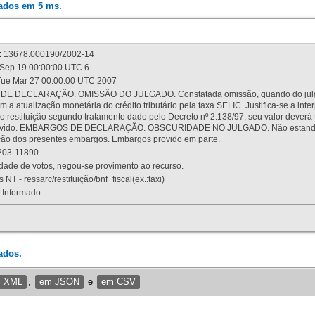
rados em 5 ms.
:
13678.000190/2002-14
Sep 19 00:00:00 UTC 6
ue Mar 27 00:00:00 UTC 2007
 DECLARAÇÃO. OMISSÃO DO JULGADO. Constatada omissão, quando do julgamen
m a atualização monetária do crédito tributário pela taxa SELIC. Justifica-se a 
 restituição segundo tratamento dado pelo Decreto nº 2.138/97, seu valor deverá 
rovido. EMBARGOS DE DECLARAÇÃO. OBSCURIDADE NO JULGADO. Não estando dev
osição dos presentes embargos. Embargos provido em parte.
03-11890
ade de votos, negou-se provimento ao recurso.
 NT - ressarc/restituição/bnf_fiscal(ex.:taxi)
Informado
ados.
m XML
,
em JSON
e
em CSV