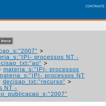
CONTRASTE
cao_s:"2007"
>
eria_s:"IPI- processos NT -
cisao_txt:"ao"
>
>
materia_s:"IPI- processos
materia_s:"IPI- processos NT
>
decisao_txt:"recurso"
>
s NT -
no_publicacao_s:"2007"