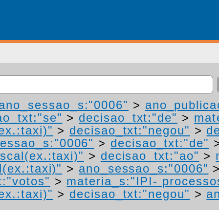
ano_sessao_s:"0006"
>
ano_publica
ao_txt:"se"
>
decisao_txt:"de"
>
mat
ex.:taxi)"
>
decisao_txt:"negou"
>
de
essao_s:"0006"
>
decisao_txt:"de"
scal(ex.:taxi)"
>
decisao_txt:"ao"
>
(ex.:taxi)"
>
ano_sessao_s:"0006"
t:"votos"
>
materia_s:"IPI- processo
ex.:taxi)"
>
decisao_txt:"negou"
>
a