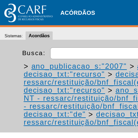
ACÓRDÃOS
Acordãos
Sistemas:
Busca:
>
ano_publicacao_s:"2007"
>
decisao_txt:"recurso"
>
decis
ressarc/restituição/bnf_fiscal(
decisao_txt:"recurso"
>
ano_s
NT - ressarc/restituição/bnf_fi
- ressarc/restituição/bnf_fiscal
decisao_txt:"de"
>
decisao_tx
ressarc/restituição/bnf_fiscal(