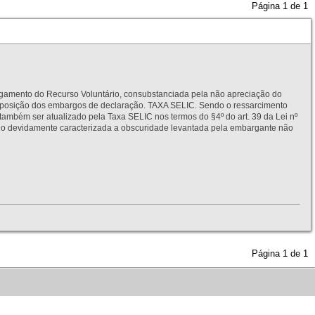
Página
1
de
1
to do Recurso Voluntário, consubstanciada pela não apreciação do
interposição dos embargos de declaração. TAXA SELIC. Sendo o ressarcimento
também ser atualizado pela Taxa SELIC nos termos do §4º do art. 39 da Lei nº
idamente caracterizada a obscuridade levantada pela embargante não
Página
1
de
1