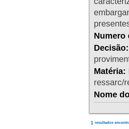
caracteri
embargant
presente
Numero 
Decisão:
proviment
Matéria:
ressarc/re
Nome do 
1
resultados encontr