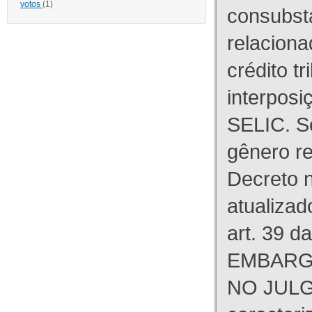
votos
(1)
consubst
relaciona
crédito tr
interpos
SELIC. S
gênero re
Decreto n
atualizad
art. 39 d
EMBARG
NO JULG