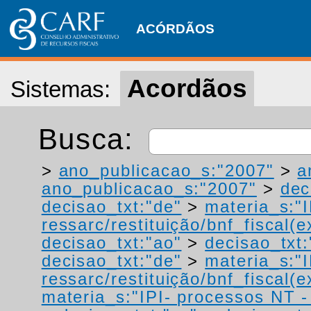
ACÓRDÃOS
Acordãos
Sistemas:
Busca:
>
ano_publicacao_s:"2007"
>
a
ano_publicacao_s:"2007"
>
dec
decisao_txt:"de"
>
materia_s:"
ressarc/restituição/bnf_fiscal(ex
decisao_txt:"ao"
>
decisao_txt:
decisao_txt:"de"
>
materia_s:"
ressarc/restituição/bnf_fiscal(ex
materia_s:"IPI- processos NT - r