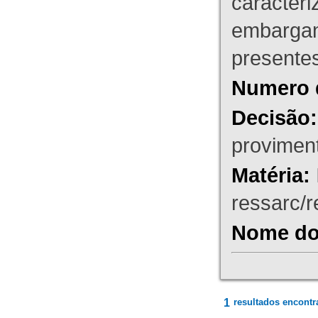
caracteri
embargant
presente
Numero 
Decisão:
proviment
Matéria:
ressarc/re
Nome do 
1
resultados encontr