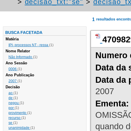
>
decisao_txt:"se"
>
decisao_tx
1
resultados encont
BUSCA FACETADA
470982
Matéria
IPI- processos NT - ressa
(1)
Nome Relator
Numero 
Não Informado
(1)
Ano Sessão
Data da 
0006
(1)
Ano Publicação
Data da 
2007
(1)
Decisão
2007
ao
(1)
de
(1)
Ementa:
negou
(1)
por
(1)
OMISSÃO
provimento
(1)
recurso
(1)
se
(1)
quando d
unanimidade
(1)