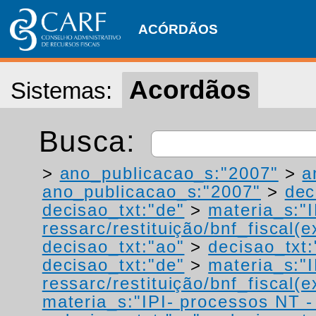
ACÓRDÃOS
Acordãos
Sistemas:
Busca:
>
ano_publicacao_s:"2007"
>
a
ano_publicacao_s:"2007"
>
dec
decisao_txt:"de"
>
materia_s:"
ressarc/restituição/bnf_fiscal(ex
decisao_txt:"ao"
>
decisao_txt:
decisao_txt:"de"
>
materia_s:"
ressarc/restituição/bnf_fiscal(ex
materia_s:"IPI- processos NT - r