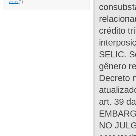
votos
(1)
consubst
relaciona
crédito tr
interpos
SELIC. S
gênero re
Decreto n
atualizad
art. 39 d
EMBARG
NO JULG