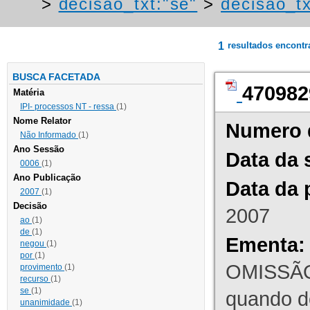
>
decisao_txt:"se"
>
decisao_tx
1
resultados encont
BUSCA FACETADA
470982
Matéria
IPI- processos NT - ressa
(1)
Nome Relator
Numero 
Não Informado
(1)
Ano Sessão
Data da 
0006
(1)
Ano Publicação
Data da 
2007
(1)
Decisão
2007
ao
(1)
de
(1)
Ementa:
negou
(1)
por
(1)
OMISSÃO
provimento
(1)
recurso
(1)
se
(1)
quando d
unanimidade
(1)