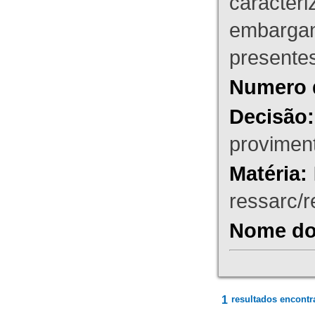
caracteri
embargant
presente
Numero 
Decisão:
proviment
Matéria:
ressarc/re
Nome do 
1
resultados encontr