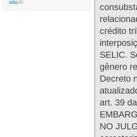
votos
(1)
consubst
relaciona
crédito tr
interpos
SELIC. S
gênero re
Decreto n
atualizad
art. 39 d
EMBARG
NO JULG