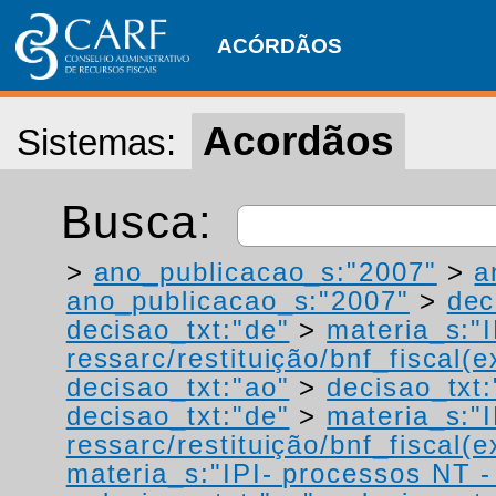
ACÓRDÃOS
Acordãos
Sistemas:
Busca:
>
ano_publicacao_s:"2007"
>
a
ano_publicacao_s:"2007"
>
dec
decisao_txt:"de"
>
materia_s:"
ressarc/restituição/bnf_fiscal(ex
decisao_txt:"ao"
>
decisao_txt:
decisao_txt:"de"
>
materia_s:"
ressarc/restituição/bnf_fiscal(ex
materia_s:"IPI- processos NT - r