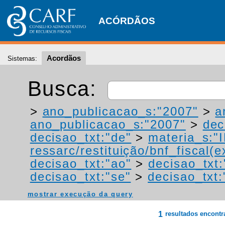
ACÓRDÃOS
Acordãos
Sistemas:
Busca:
>
ano_publicacao_s:"2007"
>
a
ano_publicacao_s:"2007"
>
dec
decisao_txt:"de"
>
materia_s:"
ressarc/restituição/bnf_fiscal(ex
decisao_txt:"ao"
>
decisao_txt:
decisao_txt:"se"
>
decisao_txt:
mostrar execução da query
1
resultados encont