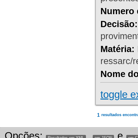
Numero 
Decisão:
proviment
Matéria:
ressarc/re
Nome do 
toggle e
1
resultados encontr
Opções:
,
e
Resultados em XML
em JSON
em 