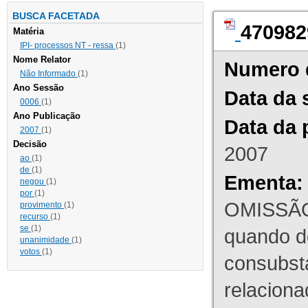
BUSCA FACETADA
470982
Matéria
IPI- processos NT - ressa
(1)
Nome Relator
Numero 
Não Informado
(1)
Ano Sessão
Data da 
0006
(1)
Ano Publicação
Data da 
2007
(1)
Decisão
2007
ao
(1)
de
(1)
Ementa:
negou
(1)
por
(1)
OMISSÃO
provimento
(1)
recurso
(1)
se
(1)
quando d
unanimidade
(1)
votos
(1)
consubst
relaciona