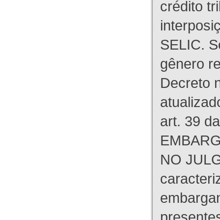
crédito tr
interpos
SELIC. S
gênero re
Decreto n
atualizad
art. 39 d
EMBARG
NO JULG
caracteri
embargant
presente