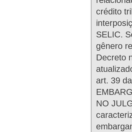
crédito tr
interpos
SELIC. S
gênero re
Decreto n
atualizad
art. 39 d
EMBARG
NO JULG
caracteri
embargant