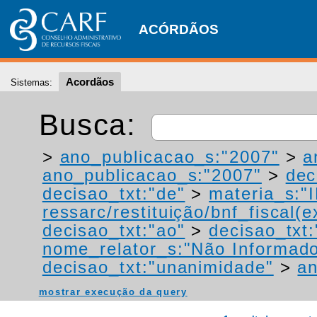
ACÓRDÃOS
Acordãos
Sistemas:
Busca:
>
ano_publicacao_s:"2007"
>
a
ano_publicacao_s:"2007"
>
dec
decisao_txt:"de"
>
materia_s:"
ressarc/restituição/bnf_fiscal(ex
decisao_txt:"ao"
>
decisao_txt:
nome_relator_s:"Não Informad
decisao_txt:"unanimidade"
>
an
mostrar execução da query