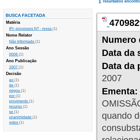
1
resultados encont
BUSCA FACETADA
470982
Matéria
IPI- processos NT - ressa
(1)
Nome Relator
Numero 
Não Informado
(1)
Ano Sessão
Data da 
0006
(1)
Ano Publicação
Data da 
2007
(1)
Decisão
2007
ao
(1)
de
(1)
Ementa:
negou
(1)
por
(1)
OMISSÃO
provimento
(1)
recurso
(1)
se
(1)
quando d
unanimidade
(1)
votos
(1)
consubst
relaciona