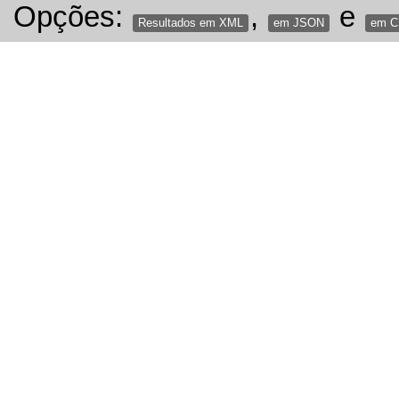
Opções:
,
e
Resultados em XML
em JSON
em 