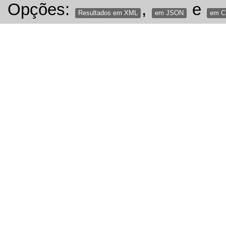
Opções:
,
e
Resultados em XML
em JSON
em 