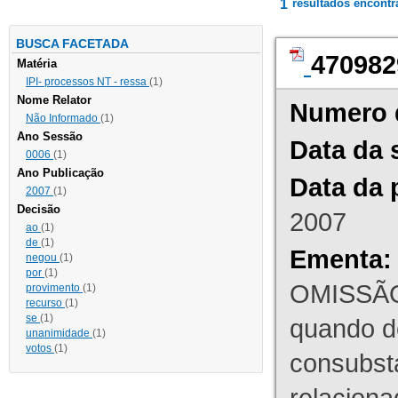
1
resultados encont
BUSCA FACETADA
470982
Matéria
IPI- processos NT - ressa
(1)
Nome Relator
Numero 
Não Informado
(1)
Ano Sessão
Data da 
0006
(1)
Ano Publicação
Data da 
2007
(1)
Decisão
2007
ao
(1)
de
(1)
Ementa:
negou
(1)
por
(1)
OMISSÃO
provimento
(1)
recurso
(1)
se
(1)
quando d
unanimidade
(1)
votos
(1)
consubst
relaciona