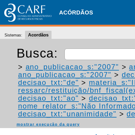
ACÓRDÃOS
Acordãos
Sistemas:
Busca:
>
ano_publicacao_s:"2007"
>
a
ano_publicacao_s:"2007"
>
dec
decisao_txt:"de"
>
materia_s:"
ressarc/restituição/bnf_fiscal(ex
decisao_txt:"ao"
>
decisao_txt:
nome_relator_s:"Não Informad
decisao_txt:"unanimidade"
>
de
mostrar execução da query