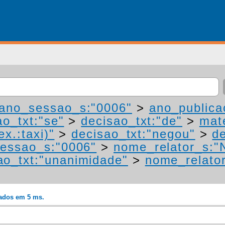
ano_sessao_s:"0006"
>
ano_publica
ao_txt:"se"
>
decisao_txt:"de"
>
mat
ex.:taxi)"
>
decisao_txt:"negou"
>
de
essao_s:"0006"
>
nome_relator_s:"
ao_txt:"unanimidade"
>
nome_relato
rados em 5 ms.