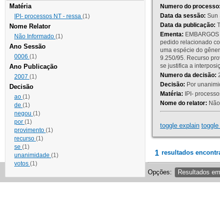
Matéria
Numero do processo
Data da sessão:
Sun 
IPI- processos NT - ressa
(1)
Data da publicação:
T
Nome Relator
Ementa:
EMBARGOS DE
Não Informado
(1)
pedido relacionado co
Ano Sessão
uma espécie do gênero
0006
(1)
9.250/95. Recurso p
se justifica a interp
Ano Publicação
Numero da decisão:
2
2007
(1)
Decisão:
Por unanimid
Decisão
Matéria:
IPI- processos
ao
(1)
Nome do relator:
Não 
de
(1)
negou
(1)
por
(1)
toggle explain
toggle 
provimento
(1)
recurso
(1)
se
(1)
1
resultados encontr
unanimidade
(1)
votos
(1)
Opções:
Resultados e