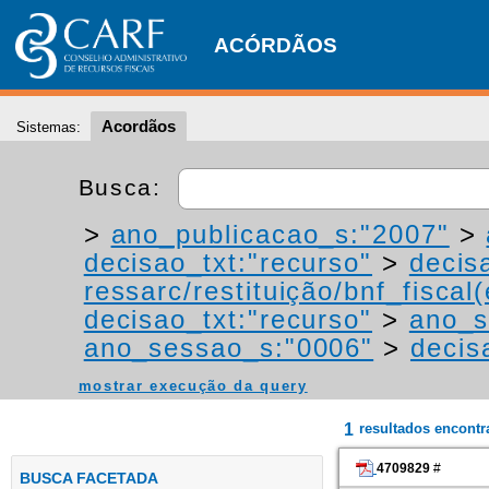
ACÓRDÃOS
Acordãos
Sistemas:
Busca:
>
ano_publicacao_s:"2007"
>
decisao_txt:"recurso"
>
decis
ressarc/restituição/bnf_fiscal(
decisao_txt:"recurso"
>
ano_s
ano_sessao_s:"0006"
>
decis
mostrar execução da query
1
resultados encont
4709829
#
BUSCA FACETADA