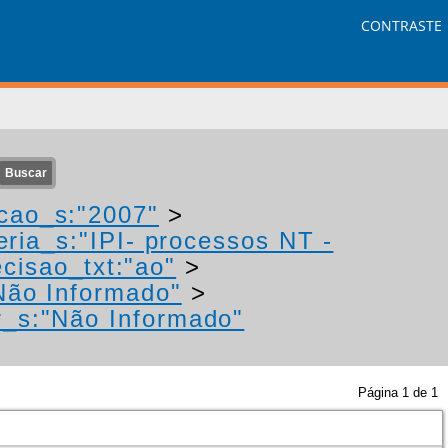
CONTRASTE
cao_s:"2007"
>
eria_s:"IPI- processos NT -
cisao_txt:"ao"
>
Não Informado"
>
r_s:"Não Informado"
Página
1
de
1