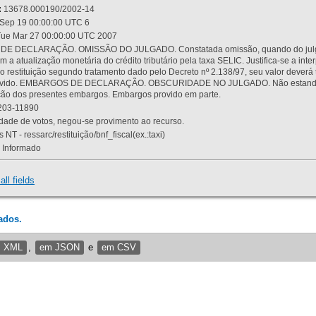
:
13678.000190/2002-14
Sep 19 00:00:00 UTC 6
ue Mar 27 00:00:00 UTC 2007
 DECLARAÇÃO. OMISSÃO DO JULGADO. Constatada omissão, quando do julgamen
m a atualização monetária do crédito tributário pela taxa SELIC. Justifica-se a 
 restituição segundo tratamento dado pelo Decreto nº 2.138/97, seu valor deverá 
rovido. EMBARGOS DE DECLARAÇÃO. OBSCURIDADE NO JULGADO. Não estando dev
osição dos presentes embargos. Embargos provido em parte.
03-11890
ade de votos, negou-se provimento ao recurso.
 NT - ressarc/restituição/bnf_fiscal(ex.:taxi)
Informado
all fields
ados.
m XML
,
em JSON
e
em CSV