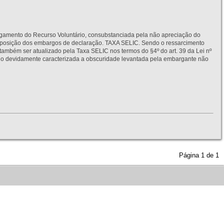
to do Recurso Voluntário, consubstanciada pela não apreciação do
interposição dos embargos de declaração. TAXA SELIC. Sendo o ressarcimento
também ser atualizado pela Taxa SELIC nos termos do §4º do art. 39 da Lei nº
idamente caracterizada a obscuridade levantada pela embargante não
Página
1
de
1