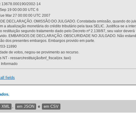
:
13678.000190/2002-14
Sep 19 00:00:00 UTC 6
ue Mar 27 00:00:00 UTC 2007
 DECLARAÇÃO. OMISSÃO DO JULGADO. Constatada omissão, quando do julgamen
m a atualização monetária do crédito tributário pela taxa SELIC. Justifica-se a 
 restituição segundo tratamento dado pelo Decreto nº 2.138/97, seu valor deverá 
rovido. EMBARGOS DE DECLARAÇÃO. OBSCURIDADE NO JULGADO. Não estando dev
osição dos presentes embargos. Embargos provido em parte.
03-11890
ade de votos, negou-se provimento ao recurso.
 NT - ressarc/restituição/bnf_fiscal(ex.:taxi)
Informado
all fields
ados.
m XML
,
em JSON
e
em CSV