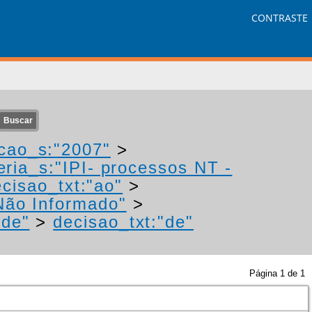
CONTRASTE
cao_s:"2007"
>
eria_s:"IPI- processos NT -
cisao_txt:"ao"
>
Não Informado"
>
"de"
>
decisao_txt:"de"
Página
1
de
1