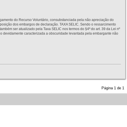
to do Recurso Voluntário, consubstanciada pela não apreciação do
interposição dos embargos de declaração. TAXA SELIC. Sendo o ressarcimento
também ser atualizado pela Taxa SELIC nos termos do §4º do art. 39 da Lei nº
idamente caracterizada a obscuridade levantada pela embargante não
Página
1
de
1