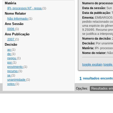
Matéria
Numero do processo
Data da sessão:
Sun 
IPI- processos NT - ressa
(1)
Data da publicação:
T
Nome Relator
Ementa:
EMBARGOS DE
Não Informado
(1)
pedido relacionado co
Ano Sessão
uma espécie do gênero
0006
(1)
9.250/95. Recurso p
se justifica a interp
Ano Publicação
Numero da decisão:
2
2007
(1)
Decisão:
Por unanimid
Decisão
Matéria:
IPI- processos
ao
(1)
Nome do relator:
Não 
de
(1)
negou
(1)
por
(1)
toggle explain
toggle 
provimento
(1)
recurso
(1)
se
(1)
1
resultados encontr
unanimidade
(1)
votos
(1)
Opções:
Resultados e