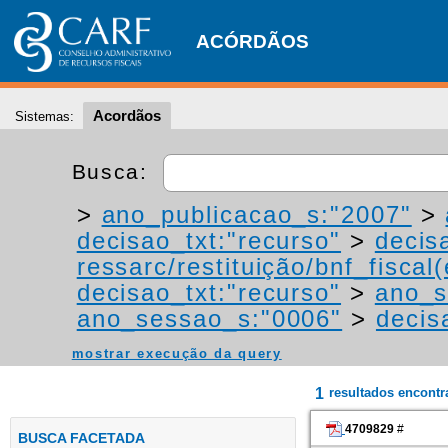
ACÓRDÃOS
Acordãos
Sistemas:
Busca:
>
ano_publicacao_s:"2007"
>
decisao_txt:"recurso"
>
decis
ressarc/restituição/bnf_fiscal(
decisao_txt:"recurso"
>
ano_s
ano_sessao_s:"0006"
>
decis
mostrar execução da query
1
resultados encont
4709829
#
BUSCA FACETADA