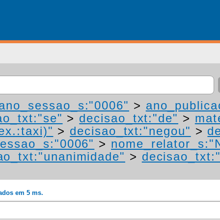
ano_sessao_s:"0006"
>
ano_publica
ao_txt:"se"
>
decisao_txt:"de"
>
mat
ex.:taxi)"
>
decisao_txt:"negou"
>
de
essao_s:"0006"
>
nome_relator_s:"
ao_txt:"unanimidade"
>
decisao_txt:
rados em 5 ms.