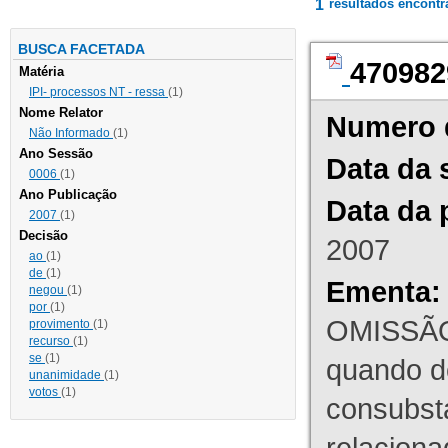
1
resultados encont
BUSCA FACETADA
470982
Matéria
IPI- processos NT - ressa
(1)
Nome Relator
Numero 
Não Informado
(1)
Ano Sessão
Data da 
0006
(1)
Ano Publicação
Data da 
2007
(1)
Decisão
2007
ao
(1)
de
(1)
Ementa:
negou
(1)
por
(1)
OMISSÃO
provimento
(1)
recurso
(1)
se
(1)
quando d
unanimidade
(1)
votos
(1)
consubst
relaciona