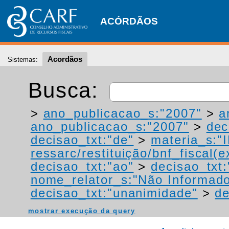
ACÓRDÃOS
Acordãos
Sistemas:
Busca:
>
ano_publicacao_s:"2007"
>
a
ano_publicacao_s:"2007"
>
dec
decisao_txt:"de"
>
materia_s:"
ressarc/restituição/bnf_fiscal(ex
decisao_txt:"ao"
>
decisao_txt:
nome_relator_s:"Não Informad
decisao_txt:"unanimidade"
>
de
mostrar execução da query