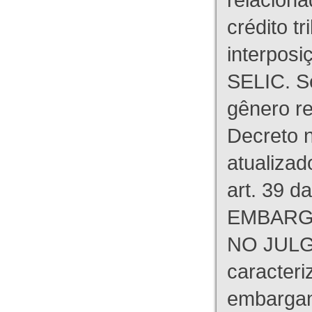
crédito tr
interpos
SELIC. S
gênero re
Decreto n
atualizad
art. 39 d
EMBARG
NO JULG
caracteri
embargant