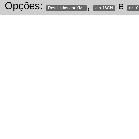
Opções:
,
e
Resultados em XML
em JSON
em 