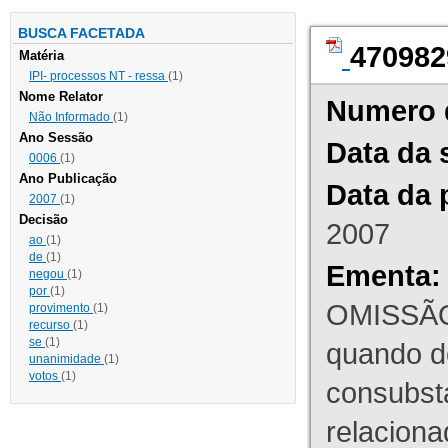
BUSCA FACETADA
470982
Matéria
IPI- processos NT - ressa
(1)
Nome Relator
Numero 
Não Informado
(1)
Ano Sessão
Data da 
0006
(1)
Ano Publicação
Data da 
2007
(1)
Decisão
2007
ao
(1)
de
(1)
Ementa:
negou
(1)
por
(1)
OMISSÃO
provimento
(1)
recurso
(1)
se
(1)
quando d
unanimidade
(1)
votos
(1)
consubst
relaciona