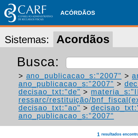
ACÓRDÃOS
Acordãos
Sistemas:
Busca:
>
ano_publicacao_s:"2007"
>
a
ano_publicacao_s:"2007"
>
dec
decisao_txt:"de"
>
materia_s:"
ressarc/restituição/bnf_fiscal(ex
decisao_txt:"ao"
>
decisao_txt:
ano_publicacao_s:"2007"
1
resultados encont