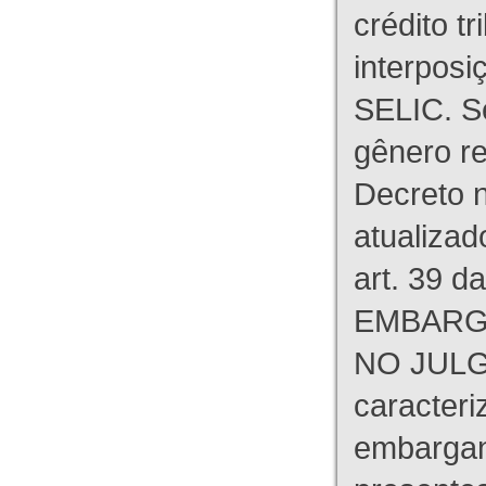
crédito tr
interpos
SELIC. S
gênero re
Decreto n
atualizad
art. 39 d
EMBARG
NO JULG
caracteri
embargant