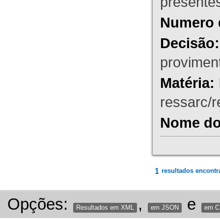
presente
Numero 
Decisão:
proviment
Matéria:
ressarc/re
Nome do 
1
resultados encontr
Opções:
,
e
Resultados em XML
em JSON
em 