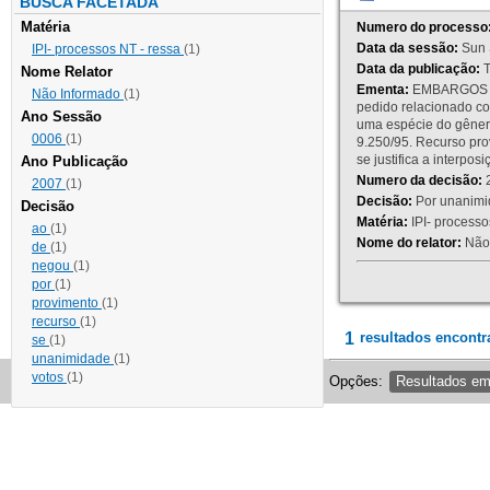
BUSCA FACETADA
Matéria
Numero do processo
Data da sessão:
Sun 
IPI- processos NT - ressa
(1)
Data da publicação:
T
Nome Relator
Ementa:
EMBARGOS DE
Não Informado
(1)
pedido relacionado co
Ano Sessão
uma espécie do gênero
0006
(1)
9.250/95. Recurso p
se justifica a interp
Ano Publicação
Numero da decisão:
2
2007
(1)
Decisão:
Por unanimid
Decisão
Matéria:
IPI- processos
ao
(1)
Nome do relator:
Não 
de
(1)
negou
(1)
por
(1)
provimento
(1)
recurso
(1)
1
resultados encontr
se
(1)
unanimidade
(1)
votos
(1)
Opções:
Resultados e