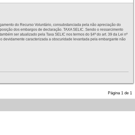
to do Recurso Voluntário, consubstanciada pela não apreciação do
interposição dos embargos de declaração. TAXA SELIC. Sendo o ressarcimento
também ser atualizado pela Taxa SELIC nos termos do §4º do art. 39 da Lei nº
idamente caracterizada a obscuridade levantada pela embargante não
Página
1
de
1