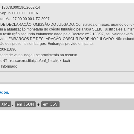
:
13678.000190/2002-14
Sep 19 00:00:00 UTC 6
ue Mar 27 00:00:00 UTC 2007
 DECLARAÇÃO. OMISSÃO DO JULGADO. Constatada omissão, quando do julgamen
m a atualização monetária do crédito tributário pela taxa SELIC. Justifica-se a 
 restituição segundo tratamento dado pelo Decreto nº 2.138/97, seu valor deverá 
rovido. EMBARGOS DE DECLARAÇÃO. OBSCURIDADE NO JULGADO. Não estando dev
osição dos presentes embargos. Embargos provido em parte.
03-11890
ade de votos, negou-se provimento ao recurso.
 NT - ressarc/restituição/bnf_fiscal(ex.:taxi)
Informado
ados.
m XML
,
em JSON
e
em CSV