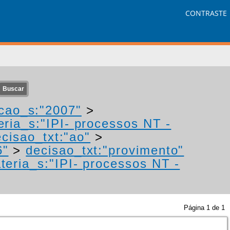
CONTRASTE
cao_s:"2007"
>
eria_s:"IPI- processos NT -
cisao_txt:"ao"
>
6"
>
decisao_txt:"provimento"
teria_s:"IPI- processos NT -
Página
1
de
1