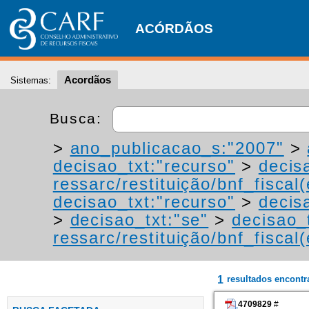
ACÓRDÃOS
Acordãos
Sistemas:
Busca:
>
ano_publicacao_s:"2007"
>
decisao_txt:"recurso"
>
decis
ressarc/restituição/bnf_fiscal(
decisao_txt:"recurso"
>
decis
>
decisao_txt:"se"
>
decisao_
ressarc/restituição/bnf_fiscal(
1
resultados encont
4709829
#