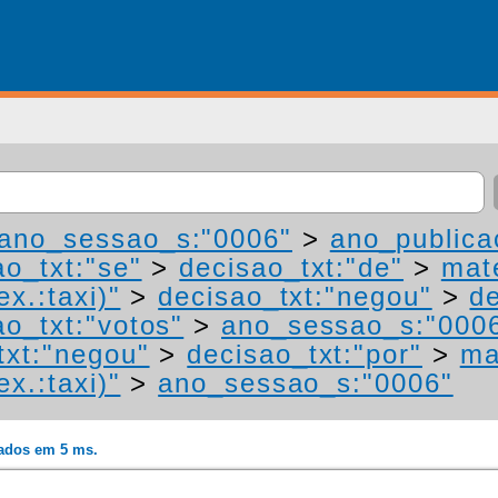
ano_sessao_s:"0006"
>
ano_publica
ao_txt:"se"
>
decisao_txt:"de"
>
mat
ex.:taxi)"
>
decisao_txt:"negou"
>
de
ao_txt:"votos"
>
ano_sessao_s:"000
txt:"negou"
>
decisao_txt:"por"
>
ma
ex.:taxi)"
>
ano_sessao_s:"0006"
rados em 5 ms.