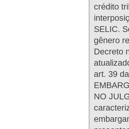
crédito tr
interpos
SELIC. S
gênero re
Decreto n
atualizad
art. 39 d
EMBARG
NO JULG
caracteri
embargant