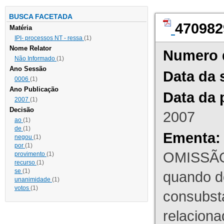
BUSCA FACETADA
470982
Matéria
IPI- processos NT - ressa
(1)
Nome Relator
Numero 
Não Informado
(1)
Ano Sessão
Data da 
0006
(1)
Ano Publicação
Data da 
2007
(1)
Decisão
2007
ao
(1)
de
(1)
Ementa:
negou
(1)
por
(1)
OMISSÃO
provimento
(1)
recurso
(1)
se
(1)
quando d
unanimidade
(1)
votos
(1)
consubst
relaciona