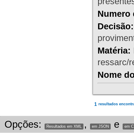
presente
Numero 
Decisão:
proviment
Matéria:
ressarc/re
Nome do 
1
resultados encontr
Opções:
,
e
Resultados em XML
em JSON
em 