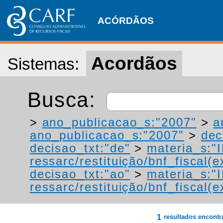
ACÓRDÃOS
Acordãos
Sistemas:
Busca:
>
ano_publicacao_s:"2007"
>
a
ano_publicacao_s:"2007"
>
dec
decisao_txt:"de"
>
materia_s:"
ressarc/restituição/bnf_fiscal(ex
decisao_txt:"ao"
>
materia_s:"
ressarc/restituição/bnf_fiscal(ex
1
resultados encont