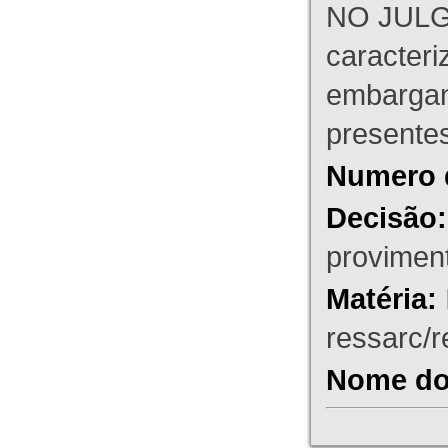
NO JULG
caracteri
embargant
presente
Numero 
Decisão:
proviment
Matéria:
ressarc/re
Nome do 