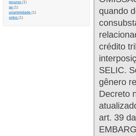
recurso
(1)
se
(1)
quando d
unanimidade
(1)
votos
(1)
consubst
relaciona
crédito tr
interpos
SELIC. S
gênero re
Decreto n
atualizad
art. 39 d
EMBARG