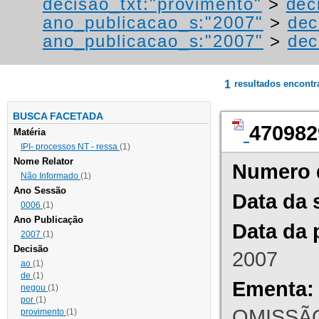
decisao_txt:"provimento"
>
dec
ano_publicacao_s:"2007"
>
dec
ano_publicacao_s:"2007"
>
dec
1
resultados encont
BUSCA FACETADA
470982
Matéria
IPI- processos NT - ressa
(1)
Nome Relator
Numero 
Não Informado
(1)
Ano Sessão
Data da 
0006
(1)
Ano Publicação
Data da 
2007
(1)
Decisão
2007
ao
(1)
de
(1)
Ementa:
negou
(1)
por
(1)
OMISSÃO
provimento
(1)