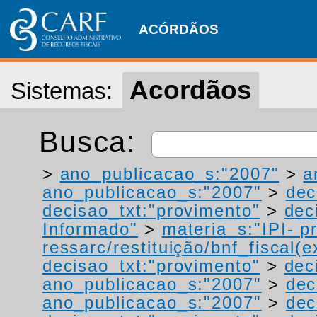
ACÓRDÃOS
Acordãos
Sistemas:
Busca:
>
ano_publicacao_s:"2007"
>
a
ano_publicacao_s:"2007"
>
dec
decisao_txt:"provimento"
>
dec
Informado"
>
materia_s:"IPI- p
ressarc/restituição/bnf_fiscal(ex
decisao_txt:"provimento"
>
dec
ano_publicacao_s:"2007"
>
dec
ano_publicacao_s:"2007"
>
dec