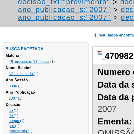
decisao_txt:"provimento"
>
dec
ano_publicacao_s:"2007"
>
dec
ano_publicacao_s:"2007"
>
dec
1
resultados encont
BUSCA FACETADA
470982
Matéria
IPI- processos NT - ressa
(1)
Nome Relator
Numero 
Não Informado
(1)
Ano Sessão
Data da 
0006
(1)
Ano Publicação
Data da 
2007
(1)
Decisão
2007
ao
(1)
de
(1)
Ementa:
negou
(1)
por
(1)
OMISSÃO
provimento
(1)