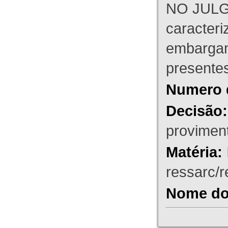
NO JULG
caracteri
embargant
presente
Numero 
Decisão:
proviment
Matéria:
ressarc/re
Nome do 