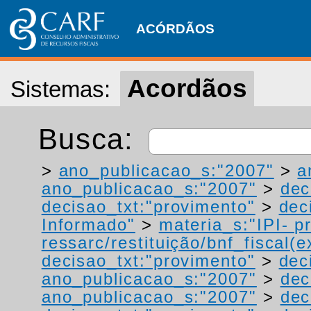
ACÓRDÃOS
Acordãos
Sistemas:
Busca:
>
ano_publicacao_s:"2007"
>
a
ano_publicacao_s:"2007"
>
dec
decisao_txt:"provimento"
>
dec
Informado"
>
materia_s:"IPI- p
ressarc/restituição/bnf_fiscal(ex
decisao_txt:"provimento"
>
dec
ano_publicacao_s:"2007"
>
dec
ano_publicacao_s:"2007"
>
dec