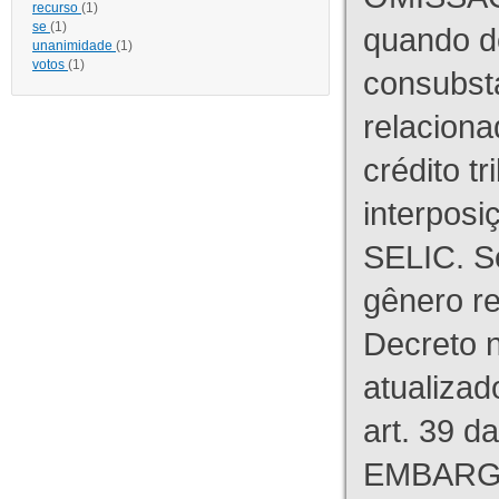
recurso
(1)
se
(1)
quando d
unanimidade
(1)
votos
(1)
consubst
relaciona
crédito tr
interpos
SELIC. S
gênero re
Decreto n
atualizad
art. 39 d
EMBARG