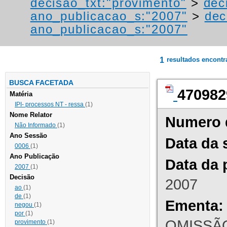
decisao_txt:"provimento"
>
dec
ano_publicacao_s:"2007"
>
dec
ano_publicacao_s:"2007"
1
resultados encont
BUSCA FACETADA
470982
Matéria
IPI- processos NT - ressa
(1)
Nome Relator
Numero 
Não Informado
(1)
Ano Sessão
Data da 
0006
(1)
Ano Publicação
Data da 
2007
(1)
Decisão
2007
ao
(1)
de
(1)
Ementa:
negou
(1)
por
(1)
OMISSÃO
provimento
(1)