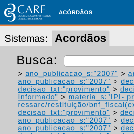
ACÓRDÃOS
Acordãos
Sistemas:
Busca:
>
ano_publicacao_s:"2007"
>
a
ano_publicacao_s:"2007"
>
dec
decisao_txt:"provimento"
>
dec
Informado"
>
materia_s:"IPI- p
ressarc/restituição/bnf_fiscal(ex
decisao_txt:"provimento"
>
dec
ano_publicacao_s:"2007"
>
dec
ano_publicacao_s:"2007"
>
dec