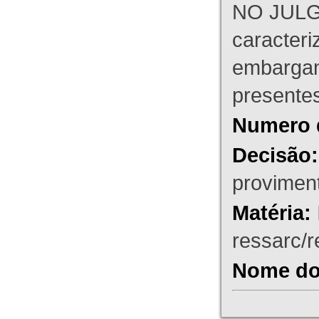
NO JULG
caracteri
embargant
presente
Numero 
Decisão:
proviment
Matéria:
ressarc/re
Nome do 