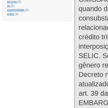
recurso
(1)
se
(1)
quando d
unanimidade
(1)
votos
(1)
consubst
relaciona
crédito tr
interpos
SELIC. S
gênero re
Decreto n
atualizad
art. 39 d
EMBARG