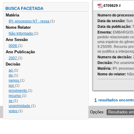
4709829
#
BUSCA FACETADA
Matéria
Numero do processo
Data da sessão:
Sun 
IPI- processos NT - ressa
(1)
Data da publicação:
T
Nome Relator
Ementa:
EMBARGOS DE
Não Informado
(1)
pedido relacionado co
Ano Sessão
uma espécie do gênero
0006
(1)
9.250/95. Recurso p
se justifica a interp
Ano Publicação
Numero da decisão:
2
2007
(1)
Decisão:
Por unanimid
Decisão
Matéria:
IPI- processos
ao
(1)
Nome do relator:
Não 
de
(1)
negou
(1)
por
(1)
provimento
(1)
recurso
(1)
1
resultados encontr
se
(1)
unanimidade
(1)
votos
(1)
Opções:
Resultados e