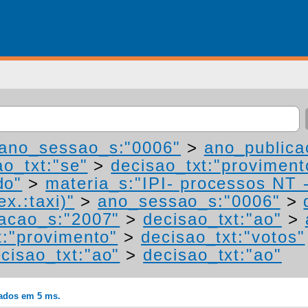
ano_sessao_s:"0006"
>
ano_publica
ao_txt:"se"
>
decisao_txt:"proviment
do"
>
materia_s:"IPI- processos NT 
ex.:taxi)"
>
ano_sessao_s:"0006"
>
acao_s:"2007"
>
decisao_txt:"ao"
>
t:"provimento"
>
decisao_txt:"votos"
cisao_txt:"ao"
>
decisao_txt:"ao"
rados em 5 ms.