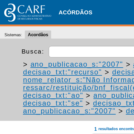
ACÓRDÃOS
Acordãos
Sistemas:
Busca:
>
ano_publicacao_s:"2007"
>
decisao_txt:"recurso"
>
decis
nome_relator_s:"Não Informa
ressarc/restituição/bnf_fiscal(
decisao_txt:"ao"
>
ano_public
decisao_txt:"se"
>
decisao_tx
ano_publicacao_s:"2007"
>
de
1
resultados encont