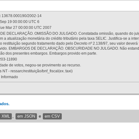
:
13678.000190/2002-14
Sep 19 00:00:00 UTC 6
ue Mar 27 00:00:00 UTC 2007
 DECLARAÇÃO. OMISSÃO DO JULGADO. Constatada omissão, quando do julgamen
m a atualização monetária do crédito tributário pela taxa SELIC. Justifica-se a 
 restituição segundo tratamento dado pelo Decreto nº 2.138/97, seu valor deverá 
rovido. EMBARGOS DE DECLARAÇÃO. OBSCURIDADE NO JULGADO. Não estando dev
osição dos presentes embargos. Embargos provido em parte.
03-11890
ade de votos, negou-se provimento ao recurso.
 NT - ressarc/restituição/bnf_fiscal(ex.:taxi)
Informado
ados.
m XML
,
em JSON
e
em CSV