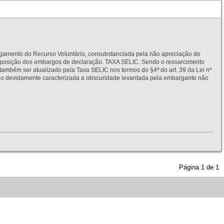
to do Recurso Voluntário, consubstanciada pela não apreciação do
interposição dos embargos de declaração. TAXA SELIC. Sendo o ressarcimento
também ser atualizado pela Taxa SELIC nos termos do §4º do art. 39 da Lei nº
idamente caracterizada a obscuridade levantada pela embargante não
Página
1
de
1