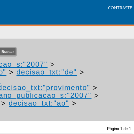
CONTRASTE
cao_s:"2007"
>
o"
>
decisao_txt:"de"
>
-
decisao_txt:"provimento"
>
ano_publicacao_s:"2007"
>
>
decisao_txt:"ao"
>
Página
1
de
1