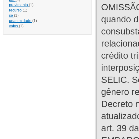
OMISSÃO
provimento
(1)
recurso
(1)
se
(1)
quando d
unanimidade
(1)
votos
(1)
consubst
relaciona
crédito tr
interpos
SELIC. S
gênero re
Decreto n
atualizad
art. 39 d