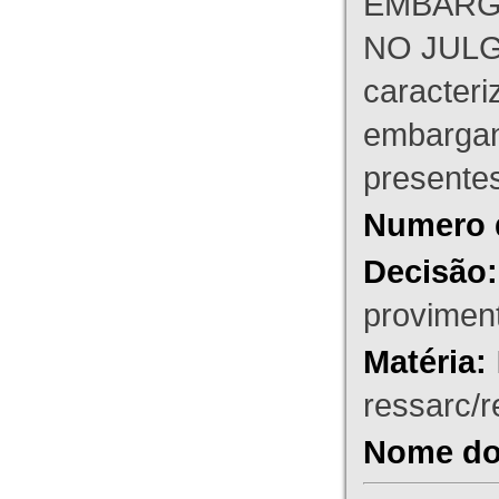
EMBARG
NO JULG
caracteri
embargant
presente
Numero 
Decisão:
proviment
Matéria:
ressarc/re
Nome do 