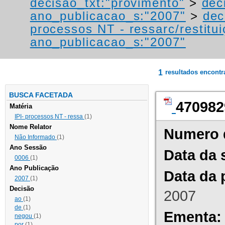
decisao_txt:"provimento"
>
dec
ano_publicacao_s:"2007"
>
dec
processos NT - ressarc/restituiç
ano_publicacao_s:"2007"
1
resultados encont
BUSCA FACETADA
470982
Matéria
IPI- processos NT - ressa
(1)
Nome Relator
Numero 
Não Informado
(1)
Ano Sessão
Data da 
0006
(1)
Ano Publicação
Data da 
2007
(1)
Decisão
2007
ao
(1)
de
(1)
Ementa:
negou
(1)
por
(1)