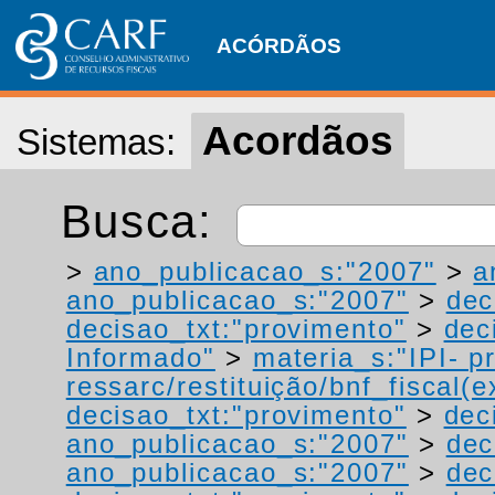
ACÓRDÃOS
Acordãos
Sistemas:
Busca:
>
ano_publicacao_s:"2007"
>
a
ano_publicacao_s:"2007"
>
dec
decisao_txt:"provimento"
>
dec
Informado"
>
materia_s:"IPI- p
ressarc/restituição/bnf_fiscal(ex
decisao_txt:"provimento"
>
dec
ano_publicacao_s:"2007"
>
dec
ano_publicacao_s:"2007"
>
dec