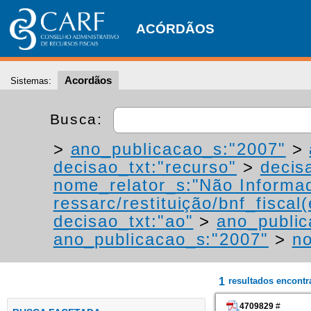
ACÓRDÃOS
Acordãos
Sistemas:
Busca:
>
ano_publicacao_s:"2007"
>
decisao_txt:"recurso"
>
decis
nome_relator_s:"Não Informa
ressarc/restituição/bnf_fiscal(
decisao_txt:"ao"
>
ano_public
ano_publicacao_s:"2007"
>
no
1
resultados encont
4709829
#