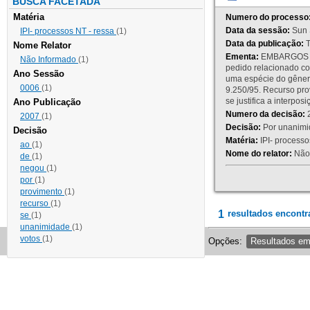
BUSCA FACETADA
Matéria
Numero do processo
Data da sessão:
Sun 
IPI- processos NT - ressa
(1)
Data da publicação:
T
Nome Relator
Ementa:
EMBARGOS DE
Não Informado
(1)
pedido relacionado co
Ano Sessão
uma espécie do gênero
0006
(1)
9.250/95. Recurso p
se justifica a interp
Ano Publicação
Numero da decisão:
2
2007
(1)
Decisão:
Por unanimid
Decisão
Matéria:
IPI- processos
ao
(1)
Nome do relator:
Não 
de
(1)
negou
(1)
por
(1)
provimento
(1)
recurso
(1)
1
resultados encontr
se
(1)
unanimidade
(1)
votos
(1)
Opções:
Resultados e