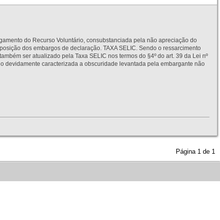
to do Recurso Voluntário, consubstanciada pela não apreciação do
interposição dos embargos de declaração. TAXA SELIC. Sendo o ressarcimento
também ser atualizado pela Taxa SELIC nos termos do §4º do art. 39 da Lei nº
idamente caracterizada a obscuridade levantada pela embargante não
Página
1
de
1