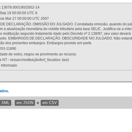
:
13678.000190/2002-14
Sep 19 00:00:00 UTC 6
ue Mar 27 00:00:00 UTC 2007
 DECLARAÇÃO. OMISSÃO DO JULGADO. Constatada omissão, quando do julgamen
m a atualização monetária do crédito tributário pela taxa SELIC. Justifica-se a 
 restituição segundo tratamento dado pelo Decreto nº 2.138/97, seu valor deverá 
rovido. EMBARGOS DE DECLARAÇÃO. OBSCURIDADE NO JULGADO. Não estando dev
osição dos presentes embargos. Embargos provido em parte.
03-11890
ade de votos, negou-se provimento ao recurso.
 NT - ressarc/restituição/bnf_fiscal(ex.:taxi)
Informado
ados.
m XML
,
em JSON
e
em CSV