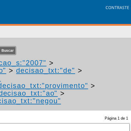
CONTRASTE
cao_s:"2007"
>
o"
>
decisao_txt:"de"
>
-
decisao_txt:"provimento"
>
decisao_txt:"ao"
>
cisao_txt:"negou"
Página
1
de
1