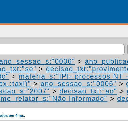
ano_sessao_s:"0006"
>
ano_publica
ao_txt:"se"
>
decisao_txt:"proviment
do"
>
materia_s:"IPI- processos NT 
ex.:taxi)"
>
ano_sessao_s:"0006"
>
acao_s:"2007"
>
decisao_txt:"ao"
>
me_relator_s:"Não Informado"
>
de
rados em 4 ms.