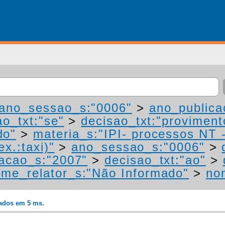
ano_sessao_s:"0006"
>
ano_publica
ao_txt:"se"
>
decisao_txt:"proviment
do"
>
materia_s:"IPI- processos NT 
ex.:taxi)"
>
ano_sessao_s:"0006"
>
acao_s:"2007"
>
decisao_txt:"ao"
>
me_relator_s:"Não Informado"
>
no
rados em 5 ms.