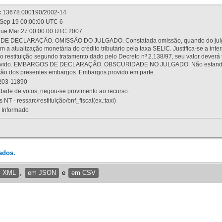
:
13678.000190/2002-14
Sep 19 00:00:00 UTC 6
ue Mar 27 00:00:00 UTC 2007
 DECLARAÇÃO. OMISSÃO DO JULGADO. Constatada omissão, quando do julgamen
m a atualização monetária do crédito tributário pela taxa SELIC. Justifica-se a 
 restituição segundo tratamento dado pelo Decreto nº 2.138/97, seu valor deverá 
rovido. EMBARGOS DE DECLARAÇÃO. OBSCURIDADE NO JULGADO. Não estando dev
osição dos presentes embargos. Embargos provido em parte.
03-11890
ade de votos, negou-se provimento ao recurso.
 NT - ressarc/restituição/bnf_fiscal(ex.:taxi)
Informado
ados.
m XML
,
em JSON
e
em CSV