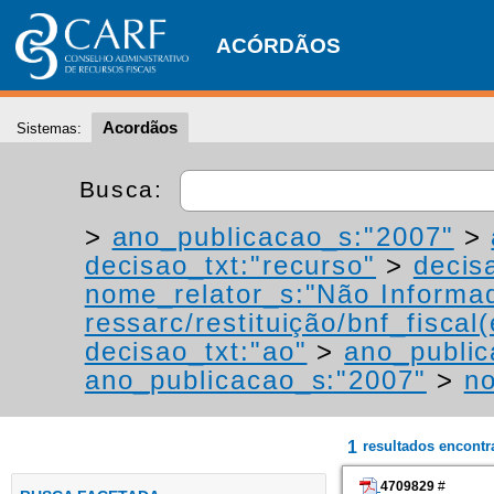
ACÓRDÃOS
Acordãos
Sistemas:
Busca:
>
ano_publicacao_s:"2007"
>
decisao_txt:"recurso"
>
decis
nome_relator_s:"Não Informa
ressarc/restituição/bnf_fiscal(
decisao_txt:"ao"
>
ano_public
ano_publicacao_s:"2007"
>
no
1
resultados encont
4709829
#