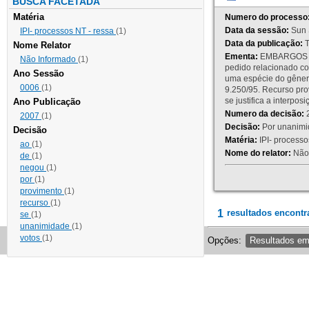
BUSCA FACETADA
Matéria
Numero do processo
Data da sessão:
Sun 
IPI- processos NT - ressa
(1)
Data da publicação:
T
Nome Relator
Ementa:
EMBARGOS DE
Não Informado
(1)
pedido relacionado co
Ano Sessão
uma espécie do gênero
0006
(1)
9.250/95. Recurso p
se justifica a interp
Ano Publicação
Numero da decisão:
2
2007
(1)
Decisão:
Por unanimid
Decisão
Matéria:
IPI- processos
ao
(1)
Nome do relator:
Não 
de
(1)
negou
(1)
por
(1)
provimento
(1)
recurso
(1)
1
resultados encontr
se
(1)
unanimidade
(1)
votos
(1)
Opções:
Resultados e