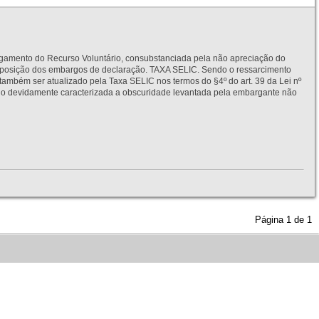
to do Recurso Voluntário, consubstanciada pela não apreciação do
interposição dos embargos de declaração. TAXA SELIC. Sendo o ressarcimento
também ser atualizado pela Taxa SELIC nos termos do §4º do art. 39 da Lei nº
idamente caracterizada a obscuridade levantada pela embargante não
Página
1
de
1