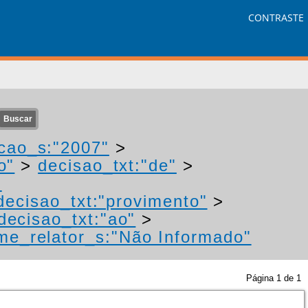
CONTRASTE
cao_s:"2007"
>
o"
>
decisao_txt:"de"
>
-
decisao_txt:"provimento"
>
decisao_txt:"ao"
>
me_relator_s:"Não Informado"
Página
1
de
1