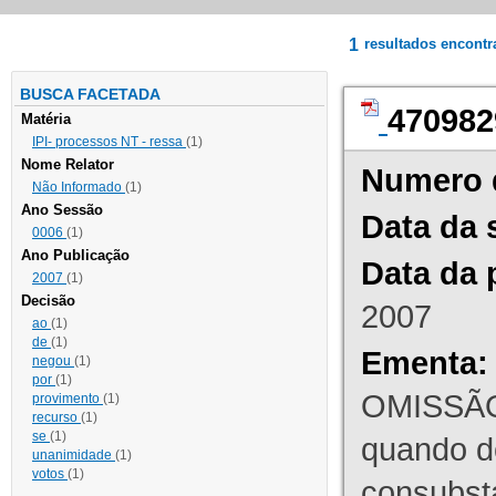
1
resultados encont
BUSCA FACETADA
470982
Matéria
IPI- processos NT - ressa
(1)
Nome Relator
Numero 
Não Informado
(1)
Ano Sessão
Data da 
0006
(1)
Ano Publicação
Data da 
2007
(1)
Decisão
2007
ao
(1)
de
(1)
Ementa:
negou
(1)
por
(1)
OMISSÃO
provimento
(1)
recurso
(1)
se
(1)
quando d
unanimidade
(1)
votos
(1)
consubst