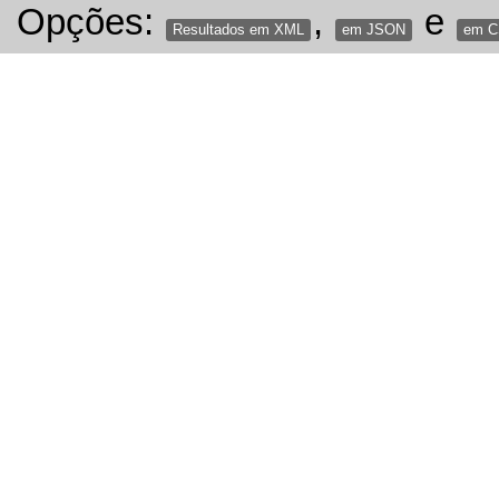
Opções:
,
e
Resultados em XML
em JSON
em 