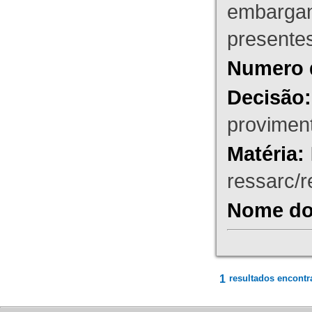
embargant
presente
Numero 
Decisão:
proviment
Matéria:
ressarc/re
Nome do 
1
resultados encontr