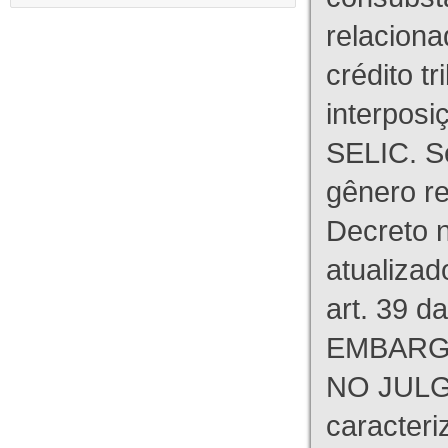
relaciona
crédito tr
interpos
SELIC. S
gênero re
Decreto n
atualizad
art. 39 d
EMBARG
NO JULG
caracteri