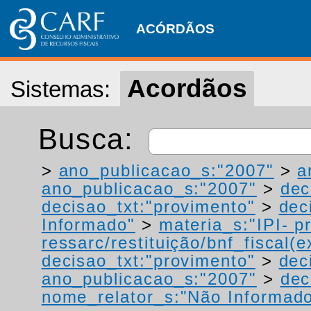
ACÓRDÃOS
Acordãos
Sistemas:
Busca:
>
ano_publicacao_s:"2007"
>
a
ano_publicacao_s:"2007"
>
dec
decisao_txt:"provimento"
>
dec
Informado"
>
materia_s:"IPI- p
ressarc/restituição/bnf_fiscal(ex
decisao_txt:"provimento"
>
dec
ano_publicacao_s:"2007"
>
dec
nome_relator_s:"Não Informad