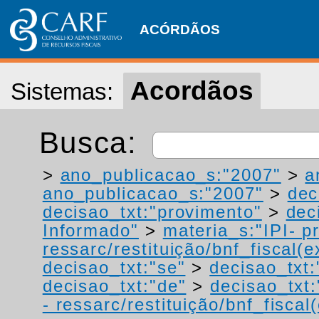
ACÓRDÃOS
Acordãos
Sistemas:
Busca:
>
ano_publicacao_s:"2007"
>
a
ano_publicacao_s:"2007"
>
dec
decisao_txt:"provimento"
>
dec
Informado"
>
materia_s:"IPI- p
ressarc/restituição/bnf_fiscal(ex
decisao_txt:"se"
>
decisao_txt
decisao_txt:"de"
>
decisao_txt:
- ressarc/restituição/bnf_fiscal(