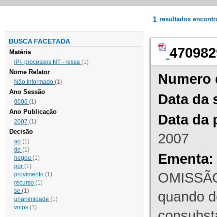
1
resultados encont
BUSCA FACETADA
470982
Matéria
IPI- processos NT - ressa
(1)
Nome Relator
Numero 
Não Informado
(1)
Ano Sessão
Data da 
0006
(1)
Ano Publicação
Data da 
2007
(1)
Decisão
2007
ao
(1)
de
(1)
Ementa:
negou
(1)
por
(1)
OMISSÃO
provimento
(1)
recurso
(1)
se
(1)
quando d
unanimidade
(1)
votos
(1)
consubst