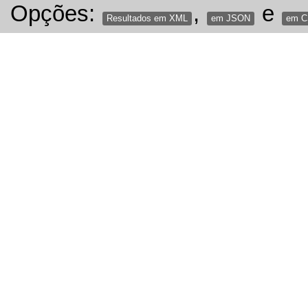
Opções:
,
e
Resultados em XML
em JSON
em 