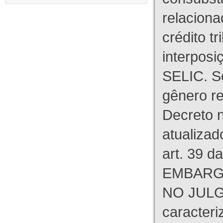
relaciona
crédito tr
interpos
SELIC. S
gênero re
Decreto n
atualizad
art. 39 d
EMBARG
NO JULG
caracteri