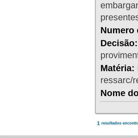
embargant
presente
Numero 
Decisão:
proviment
Matéria:
ressarc/re
Nome do 
1
resultados encontr