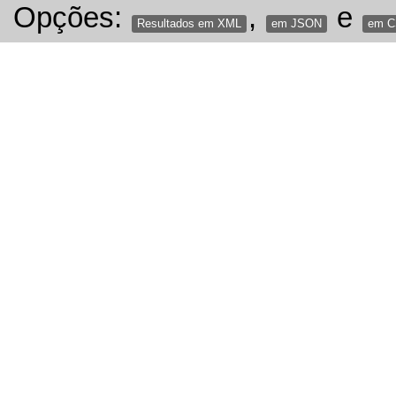
Opções:
,
e
Resultados em XML
em JSON
em 