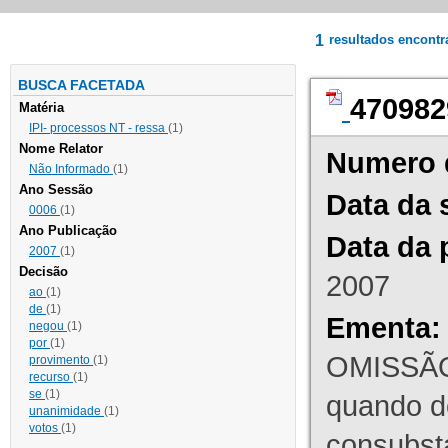
1
resultados encont
BUSCA FACETADA
470982
Matéria
IPI- processos NT - ressa
(1)
Nome Relator
Numero 
Não Informado
(1)
Ano Sessão
Data da 
0006
(1)
Ano Publicação
Data da 
2007
(1)
Decisão
2007
ao
(1)
de
(1)
Ementa:
negou
(1)
por
(1)
OMISSÃO
provimento
(1)
recurso
(1)
se
(1)
quando d
unanimidade
(1)
votos
(1)
consubst