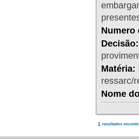
embargant
presente
Numero 
Decisão:
proviment
Matéria:
ressarc/re
Nome do 
1
resultados encontr