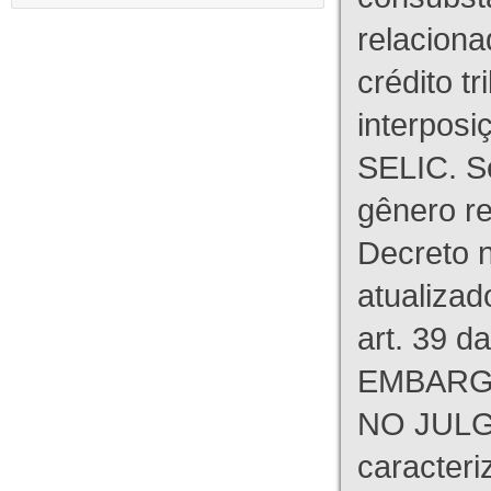
relaciona
crédito tr
interpos
SELIC. S
gênero re
Decreto n
atualizad
art. 39 d
EMBARG
NO JULG
caracteri