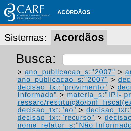
ACÓRDÃOS
Acordãos
Sistemas:
Busca:
>
ano_publicacao_s:"2007"
>
a
ano_publicacao_s:"2007"
>
dec
decisao_txt:"provimento"
>
dec
Informado"
>
materia_s:"IPI- p
ressarc/restituição/bnf_fiscal(ex
decisao_txt:"ao"
>
decisao_txt:
decisao_txt:"recurso"
>
decisao
nome_relator_s:"Não Informad