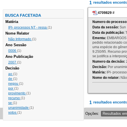
1
resultados encont
4709829
#
BUSCA FACETADA
Matéria
Numero do processo
Data da sessão:
Sun 
IPI- processos NT - ressa
(1)
Data da publicação:
T
Nome Relator
Ementa:
EMBARGOS DE
Não Informado
(1)
pedido relacionado co
Ano Sessão
uma espécie do gênero
0006
(1)
9.250/95. Recurso p
se justifica a interp
Ano Publicação
Numero da decisão:
2
2007
(1)
Decisão:
Por unanimid
Decisão
Matéria:
IPI- processos
ao
(1)
Nome do relator:
Não 
de
(1)
negou
(1)
por
(1)
provimento
(1)
recurso
(1)
1
resultados encontr
se
(1)
unanimidade
(1)
votos
(1)
Opções:
Resultados e