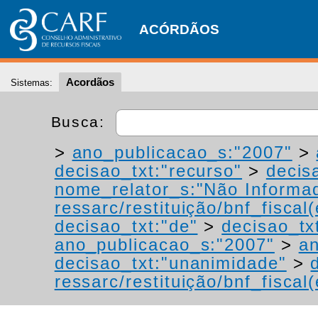
ACÓRDÃOS
Acordãos
Sistemas:
Busca:
>
ano_publicacao_s:"2007"
>
decisao_txt:"recurso"
>
decis
nome_relator_s:"Não Informa
ressarc/restituição/bnf_fiscal(
decisao_txt:"de"
>
decisao_tx
ano_publicacao_s:"2007"
>
an
decisao_txt:"unanimidade"
>
ressarc/restituição/bnf_fiscal(