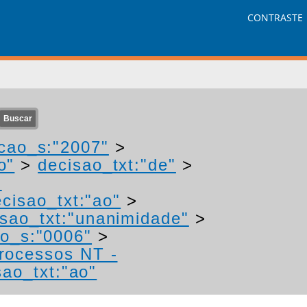
CONTRASTE
cao_s:"2007"
>
o"
>
decisao_txt:"de"
>
-
cisao_txt:"ao"
>
isao_txt:"unanimidade"
>
o_s:"0006"
>
processos NT -
sao_txt:"ao"