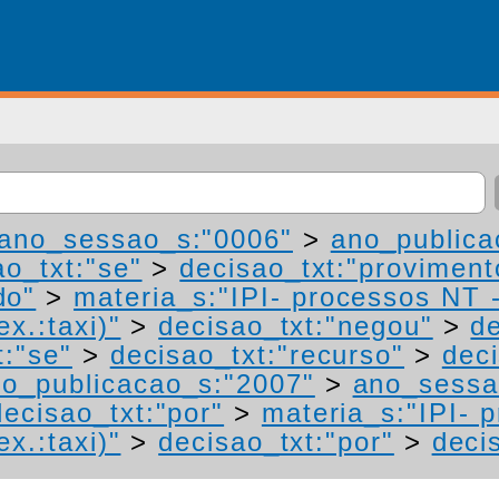
ano_sessao_s:"0006"
>
ano_publica
ao_txt:"se"
>
decisao_txt:"proviment
do"
>
materia_s:"IPI- processos NT 
ex.:taxi)"
>
decisao_txt:"negou"
>
de
t:"se"
>
decisao_txt:"recurso"
>
dec
o_publicacao_s:"2007"
>
ano_sessa
decisao_txt:"por"
>
materia_s:"IPI- 
ex.:taxi)"
>
decisao_txt:"por"
>
deci