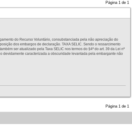
Página
1
de
1
to do Recurso Voluntário, consubstanciada pela não apreciação do
interposição dos embargos de declaração. TAXA SELIC. Sendo o ressarcimento
também ser atualizado pela Taxa SELIC nos termos do §4º do art. 39 da Lei nº
idamente caracterizada a obscuridade levantada pela embargante não
Página
1
de
1