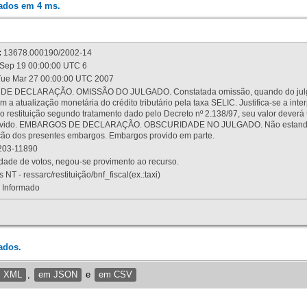
rados em 4 ms.
:
13678.000190/2002-14
Sep 19 00:00:00 UTC 6
ue Mar 27 00:00:00 UTC 2007
 DECLARAÇÃO. OMISSÃO DO JULGADO. Constatada omissão, quando do julgamen
m a atualização monetária do crédito tributário pela taxa SELIC. Justifica-se a 
 restituição segundo tratamento dado pelo Decreto nº 2.138/97, seu valor deverá 
rovido. EMBARGOS DE DECLARAÇÃO. OBSCURIDADE NO JULGADO. Não estando dev
osição dos presentes embargos. Embargos provido em parte.
03-11890
ade de votos, negou-se provimento ao recurso.
 NT - ressarc/restituição/bnf_fiscal(ex.:taxi)
Informado
ados.
m XML
,
em JSON
e
em CSV