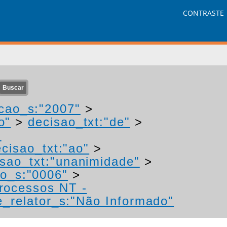
CONTRASTE
cao_s:"2007"
>
o"
>
decisao_txt:"de"
>
-
cisao_txt:"ao"
>
isao_txt:"unanimidade"
>
o_s:"0006"
>
processos NT -
_relator_s:"Não Informado"