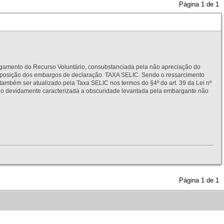
Página
1
de
1
to do Recurso Voluntário, consubstanciada pela não apreciação do
interposição dos embargos de declaração. TAXA SELIC. Sendo o ressarcimento
também ser atualizado pela Taxa SELIC nos termos do §4º do art. 39 da Lei nº
idamente caracterizada a obscuridade levantada pela embargante não
Página
1
de
1