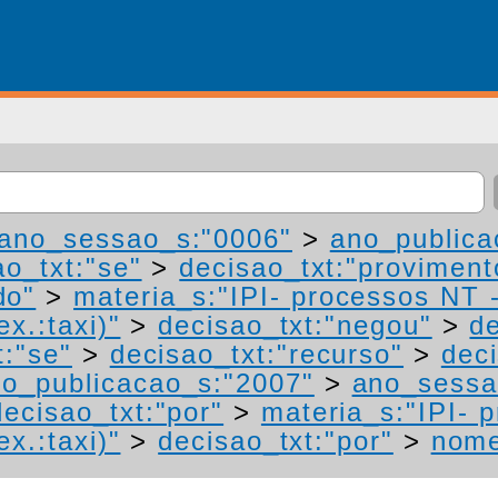
ano_sessao_s:"0006"
>
ano_publica
ao_txt:"se"
>
decisao_txt:"proviment
do"
>
materia_s:"IPI- processos NT 
ex.:taxi)"
>
decisao_txt:"negou"
>
de
t:"se"
>
decisao_txt:"recurso"
>
dec
o_publicacao_s:"2007"
>
ano_sessa
decisao_txt:"por"
>
materia_s:"IPI- 
ex.:taxi)"
>
decisao_txt:"por"
>
nome