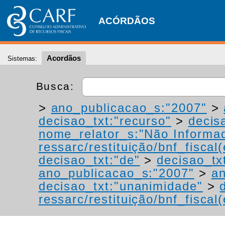
ACÓRDÃOS
Acordãos
Sistemas:
Busca:
>
ano_publicacao_s:"2007"
>
decisao_txt:"recurso"
>
decis
nome_relator_s:"Não Informa
ressarc/restituição/bnf_fiscal(
decisao_txt:"de"
>
decisao_tx
ano_publicacao_s:"2007"
>
an
decisao_txt:"unanimidade"
>
ressarc/restituição/bnf_fiscal(