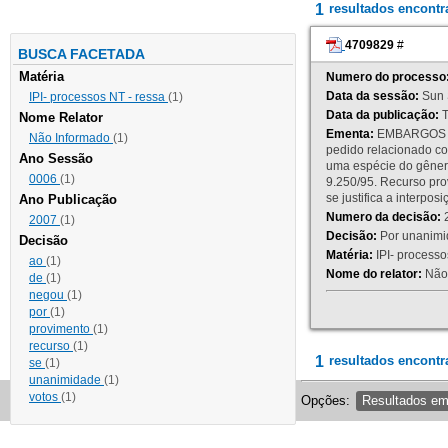
1
resultados encont
4709829
#
BUSCA FACETADA
Matéria
Numero do processo
Data da sessão:
Sun 
IPI- processos NT - ressa
(1)
Data da publicação:
T
Nome Relator
Ementa:
EMBARGOS DE
Não Informado
(1)
pedido relacionado co
Ano Sessão
uma espécie do gênero
0006
(1)
9.250/95. Recurso p
se justifica a interp
Ano Publicação
Numero da decisão:
2
2007
(1)
Decisão:
Por unanimid
Decisão
Matéria:
IPI- processos
ao
(1)
Nome do relator:
Não 
de
(1)
negou
(1)
por
(1)
provimento
(1)
recurso
(1)
1
resultados encontr
se
(1)
unanimidade
(1)
votos
(1)
Opções:
Resultados e