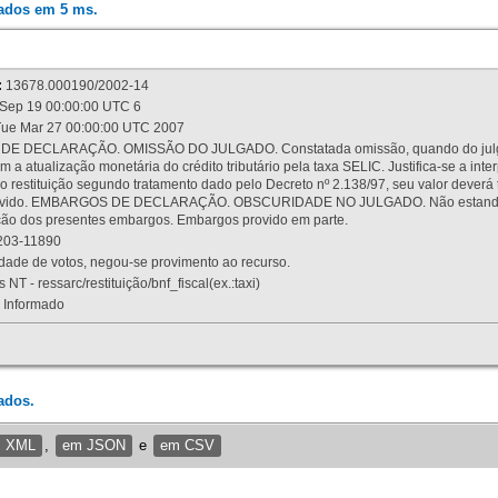
rados em 5 ms.
:
13678.000190/2002-14
Sep 19 00:00:00 UTC 6
ue Mar 27 00:00:00 UTC 2007
 DECLARAÇÃO. OMISSÃO DO JULGADO. Constatada omissão, quando do julgamen
m a atualização monetária do crédito tributário pela taxa SELIC. Justifica-se a 
 restituição segundo tratamento dado pelo Decreto nº 2.138/97, seu valor deverá 
rovido. EMBARGOS DE DECLARAÇÃO. OBSCURIDADE NO JULGADO. Não estando dev
osição dos presentes embargos. Embargos provido em parte.
03-11890
ade de votos, negou-se provimento ao recurso.
 NT - ressarc/restituição/bnf_fiscal(ex.:taxi)
Informado
ados.
m XML
,
em JSON
e
em CSV