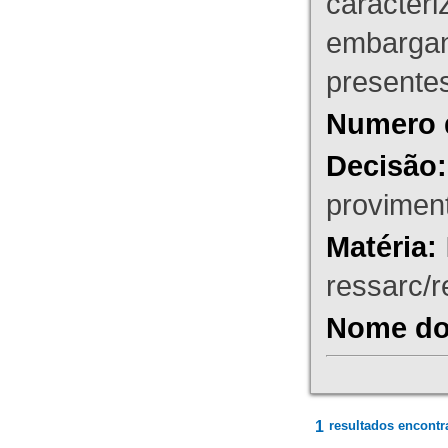
caracteri
embargant
presente
Numero 
Decisão:
proviment
Matéria:
ressarc/re
Nome do 
1
resultados encontr