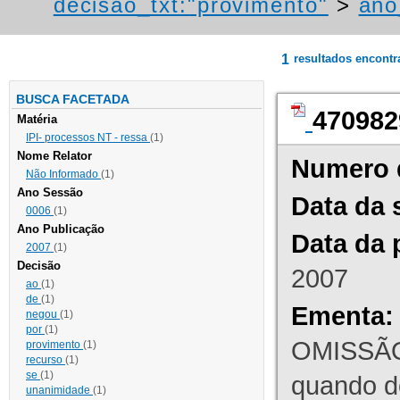
decisao_txt:"provimento"
>
ano
1
resultados encont
BUSCA FACETADA
470982
Matéria
IPI- processos NT - ressa
(1)
Nome Relator
Numero 
Não Informado
(1)
Ano Sessão
Data da 
0006
(1)
Ano Publicação
Data da 
2007
(1)
Decisão
2007
ao
(1)
de
(1)
Ementa:
negou
(1)
por
(1)
OMISSÃO
provimento
(1)
recurso
(1)
se
(1)
quando d
unanimidade
(1)