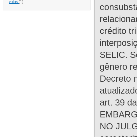
votos
(1)
consubst
relaciona
crédito tr
interpos
SELIC. S
gênero re
Decreto n
atualizad
art. 39 d
EMBARG
NO JULG