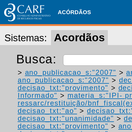
ACÓRDÃOS
Acordãos
Sistemas:
Busca:
>
ano_publicacao_s:"2007"
>
a
ano_publicacao_s:"2007"
>
dec
decisao_txt:"provimento"
>
dec
Informado"
>
materia_s:"IPI- p
ressarc/restituição/bnf_fiscal(ex
decisao_txt:"ao"
>
decisao_txt:
decisao_txt:"unanimidade"
>
de
decisao_txt:"provimento"
>
ano