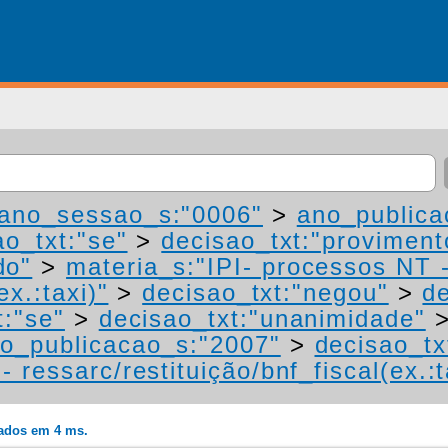
ano_sessao_s:"0006"
>
ano_publica
ao_txt:"se"
>
decisao_txt:"proviment
do"
>
materia_s:"IPI- processos NT 
ex.:taxi)"
>
decisao_txt:"negou"
>
de
t:"se"
>
decisao_txt:"unanimidade"
o_publicacao_s:"2007"
>
decisao_tx
 ressarc/restituição/bnf_fiscal(ex.:t
rados em 4 ms.