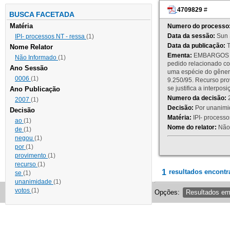
4709829
#
BUSCA FACETADA
Matéria
Numero do processo
Data da sessão:
Sun 
IPI- processos NT - ressa
(1)
Data da publicação:
T
Nome Relator
Ementa:
EMBARGOS DE
Não Informado
(1)
pedido relacionado co
Ano Sessão
uma espécie do gênero
0006
(1)
9.250/95. Recurso p
se justifica a interp
Ano Publicação
Numero da decisão:
2
2007
(1)
Decisão:
Por unanimid
Decisão
Matéria:
IPI- processos
ao
(1)
Nome do relator:
Não 
de
(1)
negou
(1)
por
(1)
provimento
(1)
recurso
(1)
1
resultados encontr
se
(1)
unanimidade
(1)
votos
(1)
Opções:
Resultados e