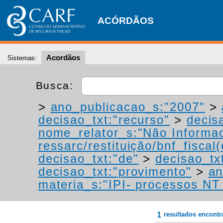
ACÓRDÃOS
Acordãos
Sistemas:
Busca:
>
ano_publicacao_s:"2007"
>
decisao_txt:"recurso"
>
decis
nome_relator_s:"Não Informa
ressarc/restituição/bnf_fiscal(
decisao_txt:"de"
>
decisao_tx
decisao_txt:"provimento"
>
an
materia_s:"IPI- processos NT -
1
resultados encont