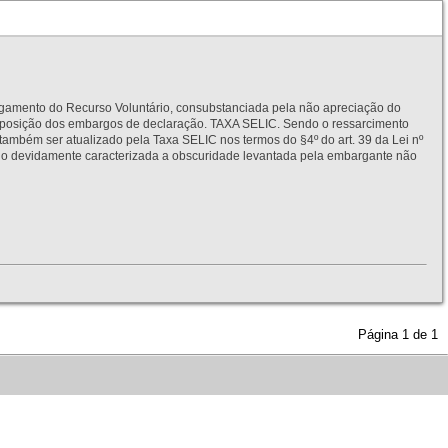
to do Recurso Voluntário, consubstanciada pela não apreciação do
interposição dos embargos de declaração. TAXA SELIC. Sendo o ressarcimento
também ser atualizado pela Taxa SELIC nos termos do §4º do art. 39 da Lei nº
idamente caracterizada a obscuridade levantada pela embargante não
Página
1
de
1