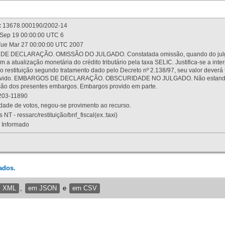
:
13678.000190/2002-14
Sep 19 00:00:00 UTC 6
ue Mar 27 00:00:00 UTC 2007
 DECLARAÇÃO. OMISSÃO DO JULGADO. Constatada omissão, quando do julgamen
m a atualização monetária do crédito tributário pela taxa SELIC. Justifica-se a 
 restituição segundo tratamento dado pelo Decreto nº 2.138/97, seu valor deverá 
rovido. EMBARGOS DE DECLARAÇÃO. OBSCURIDADE NO JULGADO. Não estando dev
osição dos presentes embargos. Embargos provido em parte.
03-11890
ade de votos, negou-se provimento ao recurso.
 NT - ressarc/restituição/bnf_fiscal(ex.:taxi)
Informado
ados.
m XML
,
em JSON
e
em CSV