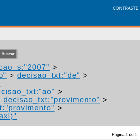
CONTRASTE
cao_s:"2007"
>
o"
>
decisao_txt:"de"
>
-
cisao_txt:"ao"
>
>
decisao_txt:"provimento"
>
t:"provimento"
>
axi)"
Página
1
de
1